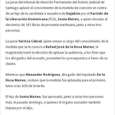
La jueza del tribunal de Atención Permanente del Distrito Judicial de
Santiago aplazó el conocimiento de la medida de coerción en contra
de un hijo de la candidata a senadora de
Dajabón
por el
Partido de
la Liberación Dominicana
(PLD),
Sonia Mateo
, a quien vinculan al
decomiso de 161 libras de presunta marihuana, junto a otras tres
personas.
La jueza
Yaritza Cabral
, quien estuvo a cargo del conocimiento de la
medida que se le conoce a
Rafael José de la Rosa Mateo
, la
magistrada tomó la decisión de aplazar la audiencia, a los fines que
los abogados del acusado, presenten los presupuestos a favor de su
cliente.
Mientras que
Alexander Rodríguez
, abogado del imputado
De la
Rosa Mateo
, sostuvo que la medida fue aplazada para el próximo
lunes a las 4:30 de la tarde.
El hijo de
Sonia Mateo
, fue apresado, junto a otras tres personas
más, el pasado domingo, a quienes el órgano acusador también
imputa por el alijo.