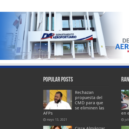
Popular Posts
Ran
Rechazan
propuesta del
CMD para que
se eliminen las
AFPs
en 
mayo 13, 2021
jul
Circe Almánzar