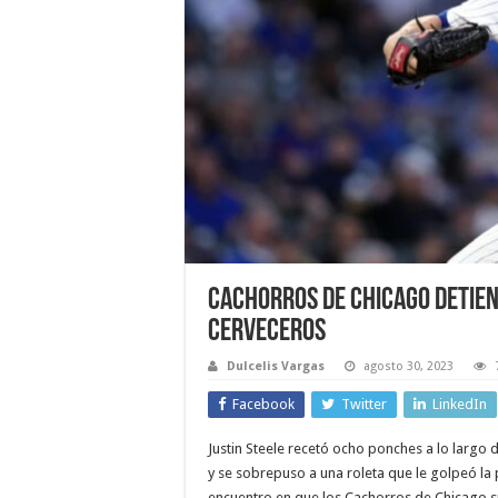
Cachorros de Chicago detien
Cerveceros
Dulcelis Vargas
agosto 30, 2023
Facebook
Twitter
LinkedIn
Justin Steele recetó ocho ponches a lo largo 
y se sobrepuso a una roleta que le golpeó la p
encuentro en que los Cachorros de Chicago s