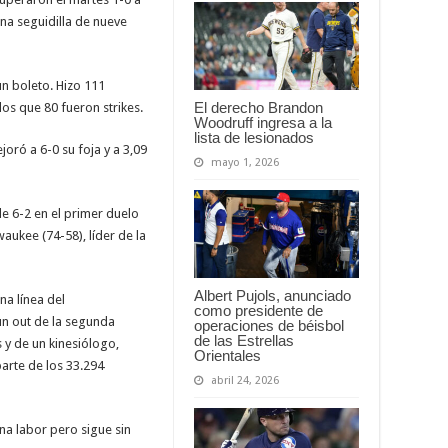
na seguidilla de nueve
un boleto. Hizo 111
El derecho Brandon
los que 80 fueron strikes.
Woodruff ingresa a la
lista de lesionados
joró a 6-0 su foja y a 3,09
mayo 1, 2026
e 6-2 en el primer duelo
waukee (74-58), líder de la
Albert Pujols, anunciado
na línea del
como presidente de
un out de la segunda
operaciones de béisbol
de las Estrellas
 y de un kinesiólogo,
Orientales
arte de los 33.294
abril 24, 2026
na labor pero sigue sin