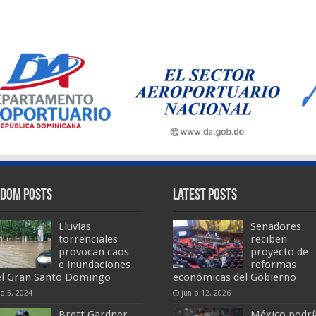
dom Posts
Latest Posts
Lluvias
Senadores
torrenciales
reciben
provocan caos
proyecto de
e inundaciones
reformas
el Gran Santo Domingo
económicas del Gobierno
io 5, 2024
junio 12, 2026
Brett Gardner
México podrí