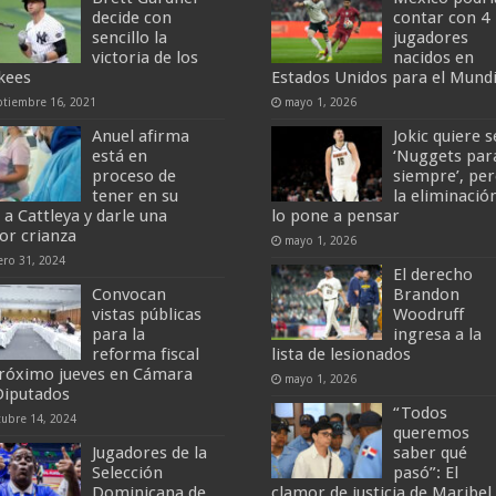
decide con
contar con 4
sencillo la
jugadores
victoria de los
nacidos en
kees
Estados Unidos para el Mundi
ptiembre 16, 2021
mayo 1, 2026
Anuel afirma
Jokic quiere s
está en
‘Nuggets par
proceso de
siempre’, pe
tener en su
la eliminació
 a Cattleya y darle una
lo pone a pensar
or crianza
mayo 1, 2026
ero 31, 2024
El derecho
Convocan
Brandon
vistas públicas
Woodruff
para la
ingresa a la
reforma fiscal
lista de lesionados
próximo jueves en Cámara
mayo 1, 2026
Diputados
“Todos
tubre 14, 2024
queremos
Jugadores de la
saber qué
Selección
pasó”: El
Dominicana de
clamor de justicia de Maribel