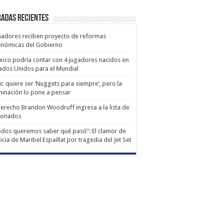
adas recientes
adores reciben proyecto de reformas
onómicas del Gobierno
ico podría contar con 4 jugadores nacidos en
ados Unidos para el Mundial
ic quiere ser ‘Nuggets para siempre’, pero la
minación lo pone a pensar
derecho Brandon Woodruff ingresa a la lista de
ionados
dos queremos saber qué pasó”: El clamor de
ticia de Maribel Espaillat por tragedia del Jet Set