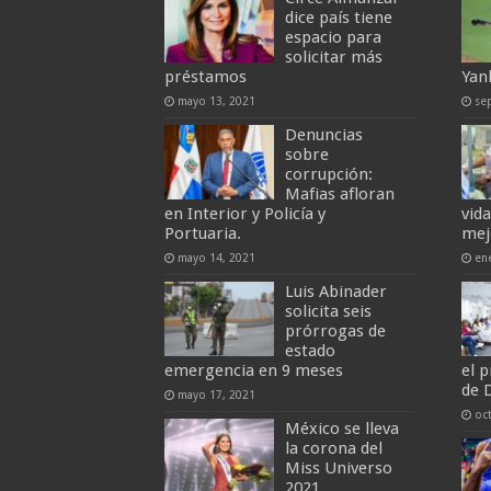
dice país tiene
espacio para
solicitar más
préstamos
Yan
mayo 13, 2021
se
Denuncias
sobre
corrupción:
Mafias afloran
en Interior y Policía y
vida
Portuaria.
mej
mayo 14, 2021
en
Luis Abinader
solicita seis
prórrogas de
estado
emergencia en 9 meses
el 
de 
mayo 17, 2021
oc
México se lleva
la corona del
Miss Universo
2021