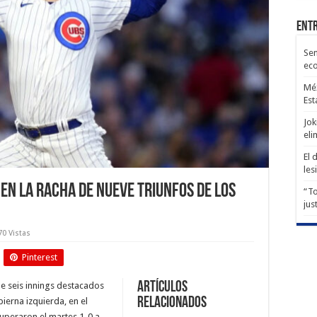
Entr
Sen
ec
Méx
Est
Jok
eli
El 
les
en la racha de nueve triunfos de los
“To
jus
70 Vistas
Pinterest
Artículos
de seis innings destacados
relacionados
ierna izquierda, en el
uperaron el martes 1-0 a