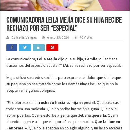
Comunicadora Leila Mejía dice su hija recibe
rechazo por ser “especial”
Dulcelis Vargas
enero 23, 2024
70 Vistas
La comunicadora,
Leila Mejía
dijo que su hija,
Camila
, quien tiene
trastornos del espectro autista
(TEA)
, sufre rechazo por ser especial.
Mejía utilizó sus redes sociales para expresar el dolor que siente que
su pequeña no sea tratada como los demás niños incluso que no la
acepten en algunos colegios.
“Es doloroso sentir
rechazo hacia tu hija especial
. Que para casi
todos sea una molestia. Que no reciba invitación alguna. Que no le
abran puertas. Que le estorbe a gente que debería quererla. Que la
abandone gente a la que ella por años quiso mucho.
Que la llamen
«anormal»
. Que no la acepten en colegio alguno, y un largo etcétera