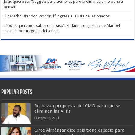
Jokic quiere ser ‘Nuggets para siempre’, pero la eliminación lo pone a
pensar
El derecho Brandon Woodruff ingresa a la lista de lesionados
“Todos queremos saber qué pasó”: El clamor de justicia de Maribel
Espaillat por tragedia del Jet Set
Popular Posts
Rechazan propuesta del CMD para que se
eliminen las AFPs
mayo 13, 2021
Circe Almánzar dice país tiene espacio para