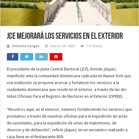
JCE mejorará los servicios en el exterior
Dulcelis Vargas
marzo 29, 2022
113 Vistas
El presidente de la Junta Central Electoral (JCE), Ro­mán Jáquez,
manifestó an­te la comunidad dominica­na radicada en Nueva York que
esa institución se pro­pone acercar y fortalecer los servicios a la
ciudadanía do­minicana que reside en el exterior, a través de las dis­
tintas Oficinas Para el Regis­tro de Electores en el Exte­rior (OPREE).
“Nosotros aquí, en el ex­terior, estamos fortalecien­do los servicios que
presta­mos a través de nuestras oficinas para la expedición de actas
de nacimiento, pa­ra la expedición de actas de matrimonio, de
divorcio y de defunción”, refirió Já­quez, en un encuentro rea­lizado a
casa llena en el Res­taurante 809.