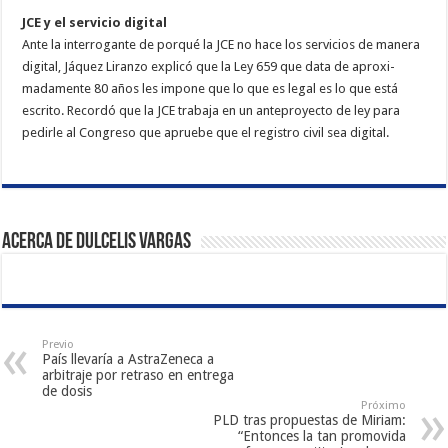
JCE y el servicio digital
Ante la interrogante de por­qué la JCE no hace los ser­vicios de manera
digital, Já­quez Liranzo explicó que la Ley 659 que data de aproxi­
madamente 80 años les im­pone que lo que es legal es lo que está
escrito. Recor­dó que la JCE trabaja en un anteproyecto de ley pa­ra
pedirle al Congreso que apruebe que el registro civil sea digital.
Acerca de Dulcelis Vargas
Previo
País llevaría a AstraZeneca a
arbitraje por retraso en entrega
de dosis
Próximo
PLD tras propuestas de Miriam:
“Entonces la tan promovida