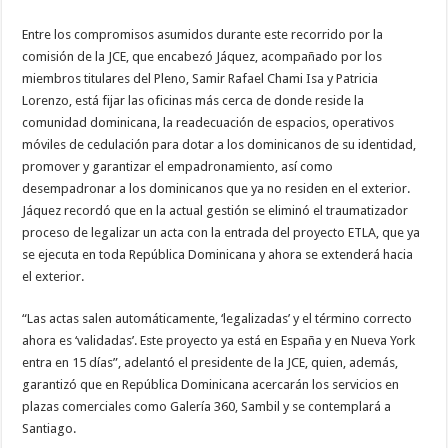
Entre los compromisos asumidos durante este re­corrido por la
comisión de la JCE, que encabezó Já­quez, acompañado por los
miembros titulares del Ple­no, Samir Rafael Chami Isa y Patricia
Lorenzo, está fi­jar las oficinas más cerca de donde reside la
comunidad dominicana, la readecua­ción de espacios, operati­vos
móviles de cedulación para dotar a los dominica­nos de su identidad,
pro­mover y garantizar el em­padronamiento, así como
desempadronar a los domi­nicanos que ya no residen en el exterior.
Jáquez recor­dó que en la actual gestión se eliminó el traumatizador
proceso de legalizar un acta con la entrada del proyecto ETLA, que ya
se ejecuta en toda República Dominicana y ahora se extenderá hacia
el exterior.
“Las actas salen auto­máticamente, ‘legalizadas’ y el término correcto
aho­ra es ‘validadas’. Este pro­yecto ya está en España y en Nueva York
entra en 15 días”, adelantó el pre­sidente de la JCE, quien, además,
garantizó que en República Dominicana acercarán los servicios en
plazas comerciales como Galería 360, Sambil y se contemplará a
Santiago.