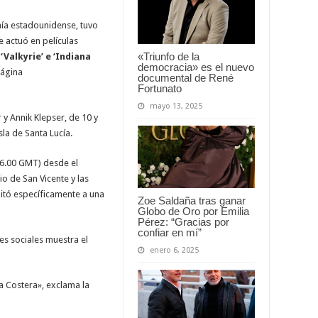
nía estadounidense, tuvo
 actuó en películas
«Triunfo de la
Valkyrie’ e ‘Indiana
democracia» es el nuevo
página
documental de René
Fortunato
mayo 13, 2025
r y Annik Klepser, de 10 y
sla de Santa Lucía.
(16.00 GMT) desde el
io de San Vicente y las
itó específicamente a una
Zoe Saldaña tras ganar
Globo de Oro por Emilia
Pérez: “Gracias por
confiar en mí”
s sociales muestra el
enero 6, 2025
ia Costera», exclama la