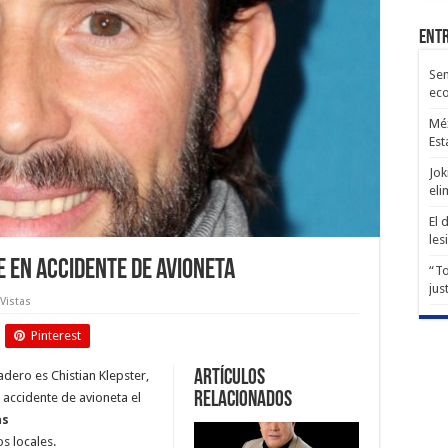
Entr
Sen
ec
Méx
Est
Jok
eli
El 
les
e en accidente de avioneta
“To
jus
 Vistas
Pinterest
Artículos
dero es Chistian Klepster,
relacionados
n accidente de avioneta el
as
s locales.