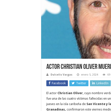
Actor Christian Oliver muer
Dulcelis Vargas
enero 5, 2024
69
Facebook
Twitter
LinkedIn
El actor
Christian Oliver
, cuyo nombre verda
fue una de las cuatro víctimas fallecidas en u
jueves en la isla caribeña de
San Vicente y l
Granadinas,
confirmaron este viernes medio