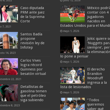
io 8, 2022
junio 12, 2026
Caso diputada
México podrí
PRM ante juez
contar con 4
de la Suprema
jugadores
Corte
nacidos en
Estados Unidos para el Mundi
io 7, 2021
mayo 1, 2026
Santos Badía
propone
Jokic quiere s
revisión ley de
‘Nuggets par
Infotep
siempre’, pe
la eliminació
osto 14, 2023
lo pone a pensar
Carlos Vives
mayo 1, 2026
logra récord
Guinness por
El derecho
besatón virtual
Brandon
Woodruff
ptiembre 22, 2021
ingresa a la
Detallistas de
lista de lesionados
gasolina temen
mayo 1, 2026
que el petróleo
siga subiendo
“Todos
queremos
ptiembre 8, 2023
saber qué