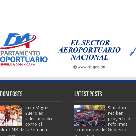
dom Posts
Latest Posts
Juan Miguel
Senadores
Suero es
reciben
seleccionado
proyecto de
como el
reformas
ador LNB de la Semana
económicas del Gobierno