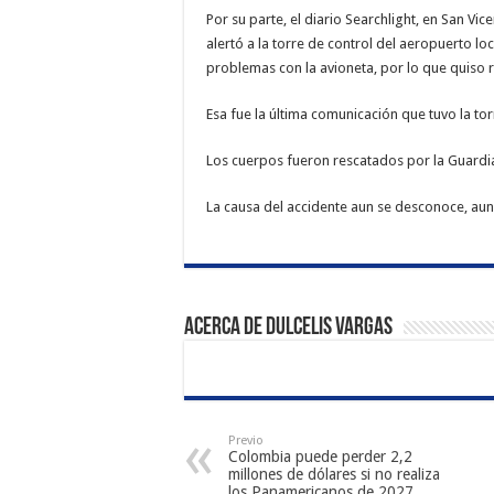
Por su parte, el diario Searchlight, en San Vi
alertó a la torre de control del aeropuerto l
problemas con la avioneta, por lo que quiso re
Esa fue la última comunicación que tuvo la tor
Los cuerpos fueron rescatados por la Guardia
La causa del accidente aun se desconoce, aunq
Acerca de Dulcelis Vargas
Previo
Colombia puede perder 2,2
millones de dólares si no realiza
los Panamericanos de 2027