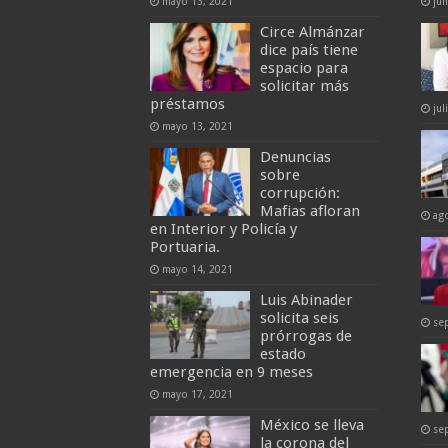
mayo 13, 2021
jun
Circe Almánzar
dice país tiene
espacio para
solicitar más
préstamos
jul
mayo 13, 2021
Denuncias
sobre
corrupción:
Mafias afloran
ag
en Interior y Policía y
Portuaria.
mayo 14, 2021
Luis Abinader
solicita seis
se
prórrogas de
estado
emergencia en 9 meses
mayo 17, 2021
México se lleva
se
la corona del