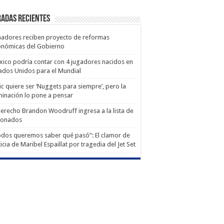
adas recientes
adores reciben proyecto de reformas
onómicas del Gobierno
ico podría contar con 4 jugadores nacidos en
ados Unidos para el Mundial
ic quiere ser ‘Nuggets para siempre’, pero la
minación lo pone a pensar
derecho Brandon Woodruff ingresa a la lista de
ionados
dos queremos saber qué pasó”: El clamor de
ticia de Maribel Espaillat por tragedia del Jet Set