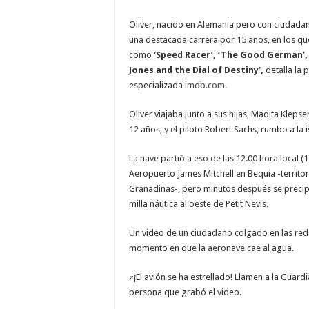
Oliver, nacido en Alemania pero con ciudada
una destacada carrera por 15 años, en los que
como
‘Speed Racer’, ‘The Good German’, ‘
Jones and the Dial of Destiny’,
detalla la 
especializada
imdb.com
.
Oliver viajaba junto a sus hijas, Madita Klepse
12 años, y el piloto Robert Sachs, rumbo a la i
La nave partió a eso de las 12.00 hora local 
Aeropuerto James Mitchell en Bequia -territor
Granadinas-, pero minutos después se precip
milla náutica al oeste de Petit Nevis.
Un video de un ciudadano colgado en las rede
momento en que la aeronave cae al agua.
«¡El avión se ha estrellado! Llamen a la Guard
persona que grabó el video.