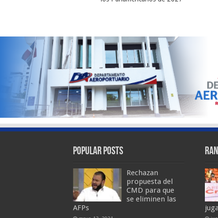
Popular Posts
Ran
Rechazan
propuesta del
CMD para que
se eliminen las
AFPs
jug