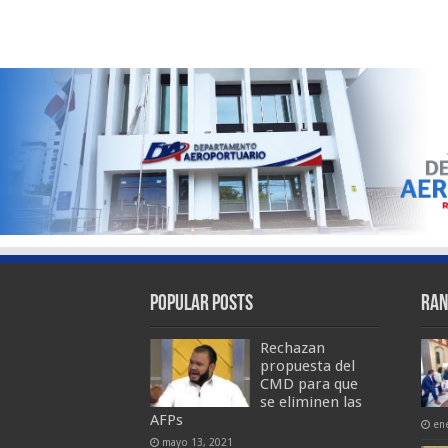
Popular Posts
Ran
Rechazan
propuesta del
CMD para que
se eliminen las
AFPs
en
mayo 13, 2021