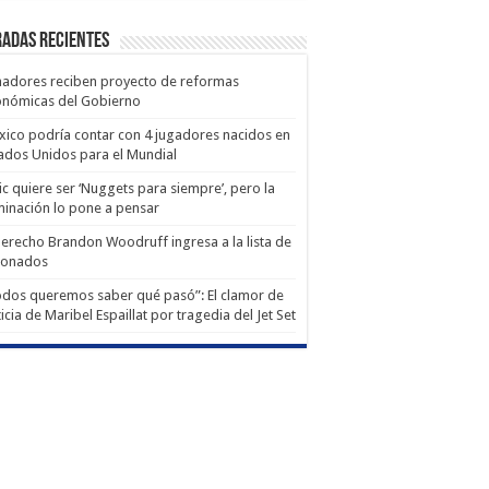
adas recientes
adores reciben proyecto de reformas
onómicas del Gobierno
ico podría contar con 4 jugadores nacidos en
ados Unidos para el Mundial
ic quiere ser ‘Nuggets para siempre’, pero la
minación lo pone a pensar
derecho Brandon Woodruff ingresa a la lista de
ionados
dos queremos saber qué pasó”: El clamor de
ticia de Maribel Espaillat por tragedia del Jet Set