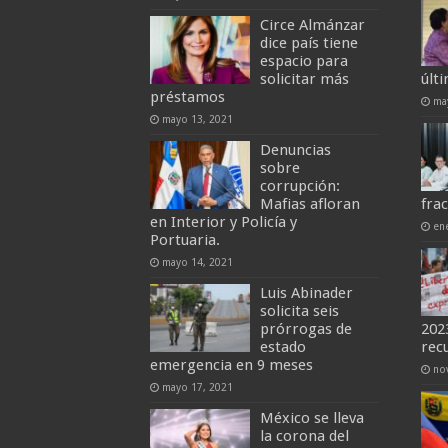
Circe Almánzar
dice país tiene
espacio para
solicitar más
últ
préstamos
ma
mayo 13, 2021
Denuncias
sobre
corrupción:
Mafias afloran
fra
en Interior y Policía y
en
Portuaria.
mayo 14, 2021
Luis Abinader
solicita seis
prórrogas de
202
estado
rec
emergencia en 9 meses
no
mayo 17, 2021
México se lleva
la corona del