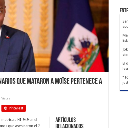
Entr
Sen
ec
Méx
Est
Jok
eli
El 
les
“To
narios que mataron a Moïse pertenece a
jus
 Vistas
Pinterest
Artículos
 matrícula HI-949 en el
relacionados
nos que asesinaron el 7