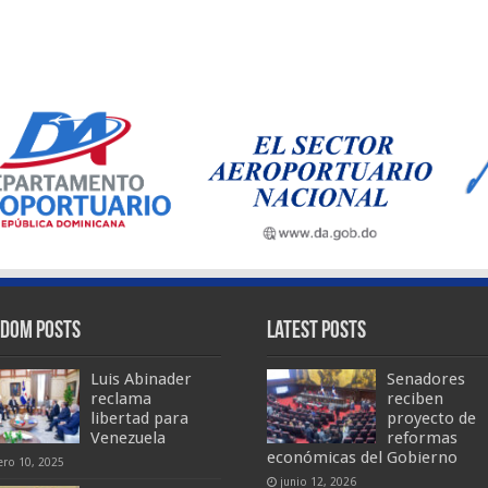
dom Posts
Latest Posts
Luis Abinader
Senadores
reclama
reciben
libertad para
proyecto de
Venezuela
reformas
económicas del Gobierno
ero 10, 2025
junio 12, 2026