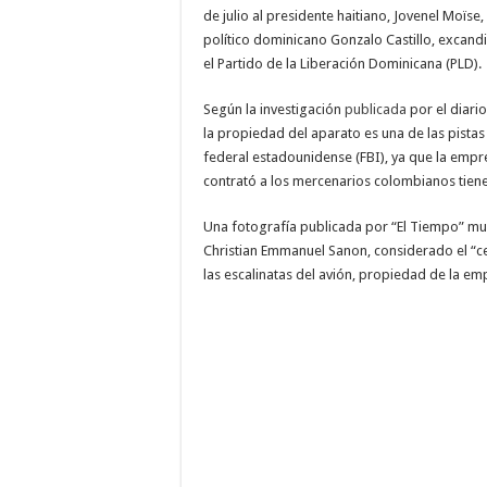
de julio al presidente haitiano, Jovenel Moïse,
político dominicano Gonzalo Castillo, excandi
el Partido de la Liberación Dominicana (PLD).
Según la investigación
publicada
por el diari
la propiedad del aparato es una de las pistas
federal estadounidense (FBI), ya que la emp
contrató a los mercenarios colombianos tien
Una fotografía publicada por “El Tiempo” mu
Christian Emmanuel Sanon, considerado el “c
las escalinatas del avión, propiedad de la em