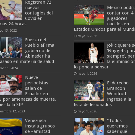
Registran 72
nuevos
México podrí
contagios del
contar con 4
Covid en
jugadores
imas 24 horas
nacidos en
Estados Unidos para el Mundi
yo 13, 2022
mayo 1, 2026
Fuerza del
Pueblo afirma
Jokic quiere s
gobierno de
‘Nuggets par
Abinader ha
siempre’, pe
casado en materia de salud
la eliminació
lo pone a pensar
ero 11, 2024
mayo 1, 2026
Nueve
periodistas
El derecho
salen de
Brandon
Ecuador en
Woodruff
3 por amenazas de muerte,
ingresa a la
uerda la SIP
lista de lesionados
viembre 12, 2023
mayo 1, 2026
Venezuela
“Todos
instala grupos
queremos
de «amistad
saber qué