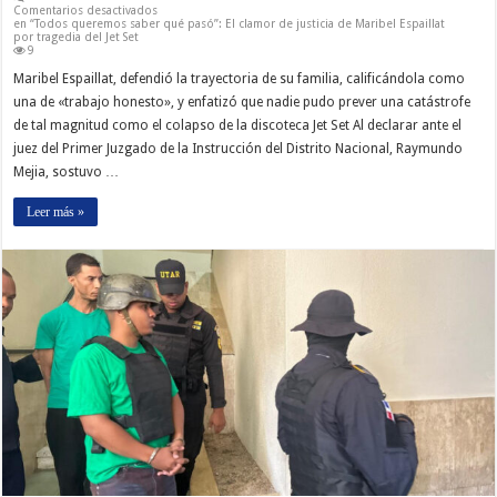
Comentarios desactivados
en “Todos queremos saber qué pasó”: El clamor de justicia de Maribel Espaillat
por tragedia del Jet Set
9
Maribel Espaillat, defendió la trayectoria de su familia, calificándola como
una de «trabajo honesto», y enfatizó que nadie pudo prever una catástrofe
de tal magnitud como el colapso de la discoteca Jet Set Al declarar ante el
juez del Primer Juzgado de la Instrucción del Distrito Nacional, Raymundo
Mejia, sostuvo …
Leer más »