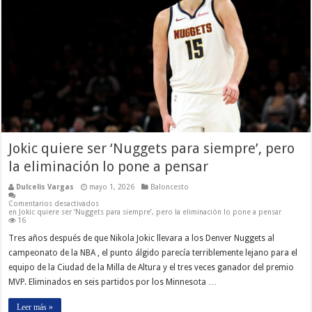
Jokic quiere ser ‘Nuggets para siempre’, pero
la eliminación lo pone a pensar
Dulcelis Vargas
mayo 1, 2026
Baloncesto
Comentarios desactivados
en Jokic quiere ser ‘Nuggets para siempre’, pero la eliminación lo pone a pensar
16
Tres años después de que Nikola Jokic llevara a los Denver Nuggets al
campeonato de la NBA , el punto álgido parecía terriblemente lejano para el
equipo de la Ciudad de la Milla de Altura y el tres veces ganador del premio
MVP. Eliminados en seis partidos por los Minnesota …
Leer más »