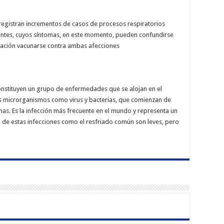
egis­tran incrementos de casos de procesos respiratorios
antes, cu­yos síntomas, en este mo­mento, pueden confundir­se
blación vacunarse contra ambas afecciones
constituyen un grupo de enfermedades que se alojan en el
s microrganis­mos como virus y bacte­rias, que comienzan de
. Es la infección más fre­cuente en el mundo y re­presenta un
a de estas infecciones como el res­friado común son leves, pero