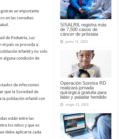
egis­tran un importante
os en las consultas
SISALRIL registra más
alud.
de 7,500 casos de
cáncer de próstata
ad de Pediatría, Luz
junio 12, 2025
 el país se proce­da a
población infantil y no so­lo
n al­guna condición de
Operación Sonrisa RD
cta­dos de infecciones
realizará jornada
egar que la Sociedad de
quirúrgica gratuita para
labio y paladar hendido
 la población in­fantil con
mayo 13, 2025
udas están entre las
tre los niños y que es
que debe apli­carse cada