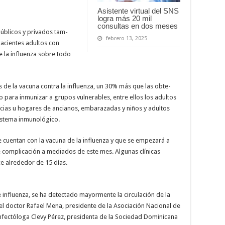
Asistente virtual del SNS
logra más 20 mil
consultas en dos meses
ú­blicos y privados tam­
febrero 13, 2025
pacientes adultos con
de la influenza sobre to­do
s de la vacuna contra la influenza, un 30% más que las obte­
 para in­munizar a grupos vulnera­bles, entre ellos los adultos
cias u ho­gares de ancianos, embara­zadas y niños y adultos
stema inmu­nológico.
 cuentan con la vacuna de la influenza y que se empe­zará a
e complicación a mediados de este mes. Algunas clíni­cas
e al­rededor de 15 días.
e in­fluenza, se ha detectado mayormente la circula­ción de la
 el doctor Rafael Mena, presidente de la Asocia­ción Nacional de
a infectóloga Clevy Pérez, presidenta de la Sociedad Dominicana