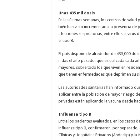
Unas 435 mil dosis
En las últimas semanas, los centros de salud p
bién han visto incrementa­da la presencia de 
afecciones res­piratorias, entre ellos el vi­rus 
el tipo B.
El país dispone de alrede­dor de 435,000 dosi
nidas el año pasado, que es utilizada cada año
mayores, sobre todo los que viven en residen
que tienen enfermedades que deprimen su si
Las autoridades sani­tarias han informado que
aplicar entre la po­blación de mayor riesgo d
privadas están aplican­do la vacuna desde hac
Influenza tipo B
Entre los pacientes eva­luados, en los casos d
influenza tipo B, confirmaron, por separa­do,
Clínicas y Hospitales Privados (An­declip) y l