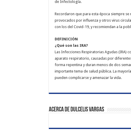
de Infectología.
Recordaron que para es­ta época siempre se r
provocados por influenza y otros virus circul
con los del Covid-19, y recomiendan a la po
DEFINICIÓN
¿Qué son las IRA?
Las Infecciones Respi­ratorias Agudas (IRA) 
aparato res­piratorio, causadas por diferente
forma repentina y duran menos de dos semanas
importan­te tema de salud públi­ca. La mayorí
pueden complicar­se y amenazar la vida.
Acerca de Dulcelis Vargas