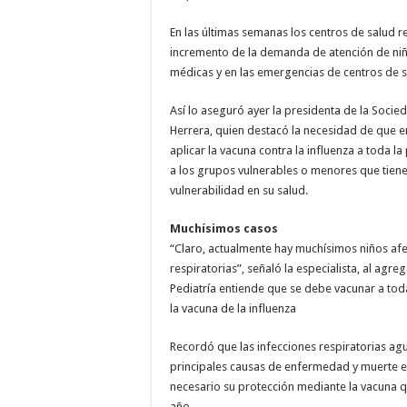
En las últimas semanas los centros de salud r
incre­mento de la demanda de atención de niñ
médicas y en las emergencias de centros de s
Así lo aseguró ayer la presidenta de la Socied
Herrera, quien destacó la necesidad de que en
aplicar la vacuna con­tra la influenza a toda la 
a los grupos vulnerables o menores que tiene
vulne­rabilidad en su salud.
Muchísimos casos
“Claro, actualmente hay muchísimos niños afe
respi­ratorias”, señaló la espe­cialista, al agr
Pediatría en­tiende que se debe vacu­nar a toda
la vacuna de la influenza
Recordó que las in­fecciones respiratorias ag
principales causas de en­fermedad y muerte en
necesa­rio su protección median­te la vacuna 
año.