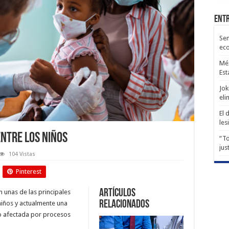
Entr
Sen
ec
Méx
Est
Jok
eli
El 
les
entre los niños
“To
jus
104 Vistas
Pinterest
Artículos
 unas de las principa­les
relacionados
niños y actualmente una
ndo afectada por procesos