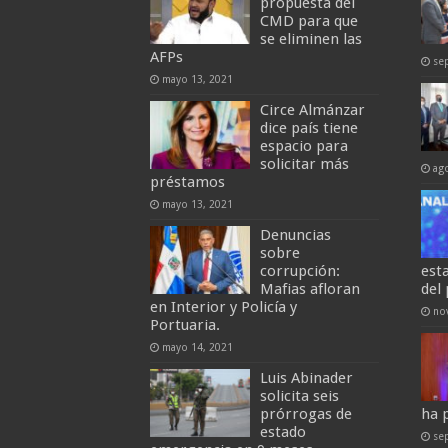
propuesta del
CMD para que
se eliminen las
AFPs
se
mayo 13, 2021
Circe Almánzar
dice país tiene
espacio para
solicitar más
ag
préstamos
mayo 13, 2021
Denuncias
sobre
corrupción:
est
Mafias afloran
del 
en Interior y Policía y
no
Portuaria.
mayo 14, 2021
Luis Abinader
solicita seis
prórrogas de
ha 
estado
se