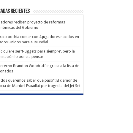
adas recientes
adores reciben proyecto de reformas
onómicas del Gobierno
ico podría contar con 4 jugadores nacidos en
ados Unidos para el Mundial
ic quiere ser ‘Nuggets para siempre’, pero la
minación lo pone a pensar
derecho Brandon Woodruff ingresa a la lista de
ionados
dos queremos saber qué pasó”: El clamor de
ticia de Maribel Espaillat por tragedia del Jet Set