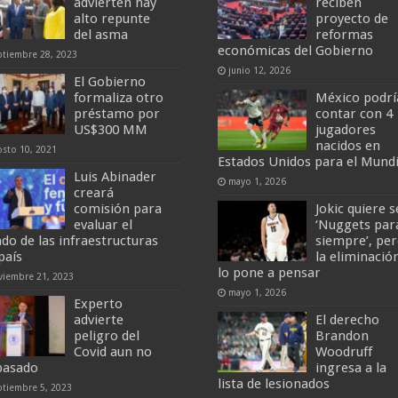
advierten hay
reciben
alto repunte
proyecto de
del asma
reformas
económicas del Gobierno
ptiembre 28, 2023
junio 12, 2026
El Gobierno
formaliza otro
México podrí
préstamo por
contar con 4
US$300 MM
jugadores
nacidos en
osto 10, 2021
Estados Unidos para el Mundi
Luis Abinader
mayo 1, 2026
creará
comisión para
Jokic quiere s
evaluar el
‘Nuggets par
ado de las infraestructuras
siempre’, pe
país
la eliminació
lo pone a pensar
viembre 21, 2023
mayo 1, 2026
Experto
advierte
El derecho
peligro del
Brandon
Covid aun no
Woodruff
pasado
ingresa a la
lista de lesionados
ptiembre 5, 2023