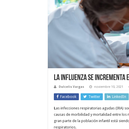
La influenza se incrementa 
Dulcelis Vargas
noviembre 10, 2021
Facebook
Twitter
LinkedIn
L
as infecciones respiratorias agudas (IRA) son
causas de morbilidad y mortalidad entre los 
gran parte de la población in­fantil está sie
respiratorios.