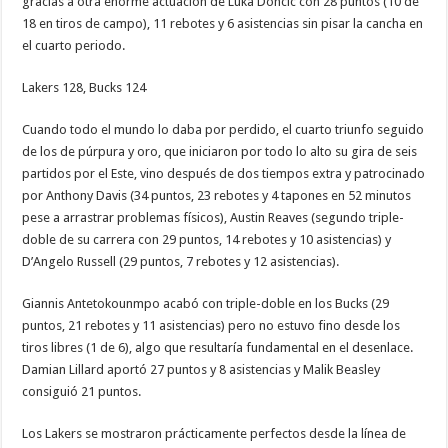
gracias a otra enorme actuación de Luka Doncic con 28 puntos (10 de
18 en tiros de campo), 11 rebotes y 6 asistencias sin pisar la cancha en
el cuarto periodo.
Lakers 128, Bucks 124
Cuando todo el mundo lo daba por perdido, el cuarto triunfo seguido
de los de púrpura y oro, que iniciaron por todo lo alto su gira de seis
partidos por el Este, vino después de dos tiempos extra y patrocinado
por Anthony Davis (34 puntos, 23 rebotes y 4 tapones en 52 minutos
pese a arrastrar problemas físicos), Austin Reaves (segundo triple-
doble de su carrera con 29 puntos, 14 rebotes y 10 asistencias) y
D’Angelo Russell (29 puntos, 7 rebotes y 12 asistencias).
Giannis Antetokounmpo acabó con triple-doble en los Bucks (29
puntos, 21 rebotes y 11 asistencias) pero no estuvo fino desde los
tiros libres (1 de 6), algo que resultaría fundamental en el desenlace.
Damian Lillard aportó 27 puntos y 8 asistencias y Malik Beasley
consiguió 21 puntos.
Los Lakers se mostraron prácticamente perfectos desde la línea de