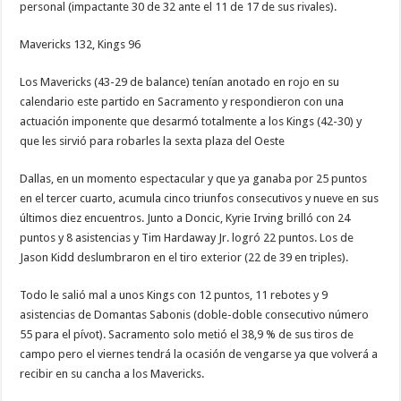
personal (impactante 30 de 32 ante el 11 de 17 de sus rivales).
Mavericks 132, Kings 96
Los Mavericks (43-29 de balance) tenían anotado en rojo en su
calendario este partido en Sacramento y respondieron con una
actuación imponente que desarmó totalmente a los Kings (42-30) y
que les sirvió para robarles la sexta plaza del Oeste
Dallas, en un momento espectacular y que ya ganaba por 25 puntos
en el tercer cuarto, acumula cinco triunfos consecutivos y nueve en sus
últimos diez encuentros. Junto a Doncic, Kyrie Irving brilló con 24
puntos y 8 asistencias y Tim Hardaway Jr. logró 22 puntos. Los de
Jason Kidd deslumbraron en el tiro exterior (22 de 39 en triples).
Todo le salió mal a unos Kings con 12 puntos, 11 rebotes y 9
asistencias de Domantas Sabonis (doble-doble consecutivo número
55 para el pívot). Sacramento solo metió el 38,9 % de sus tiros de
campo pero el viernes tendrá la ocasión de vengarse ya que volverá a
recibir en su cancha a los Mavericks.