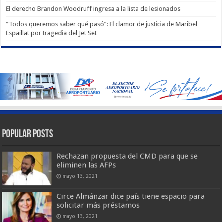
El derecho Brandon Woodruff ingresa a la lista de lesionados
“Todos queremos saber qué pasó”: El clamor de justicia de Maribel
Espaillat por tragedia del Jet Set
Popular Posts
Rechazan propuesta del CMD para que se
eliminen las AFPs
mayo 13, 2021
Circe Almánzar dice país tiene espacio para
solicitar más préstamos
mayo 13, 2021