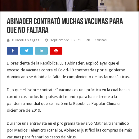
Abinader contrató muchas vacunas para
que no faltara
Dulcelis Vargas
septiembre 3, 2021
92 Vistas
El presidente de la Repú­blica, Luis Abinader, ex­plicó ayer que el
exceso de vacunas contra el Co­vid-19 contratadas por el gobierno
dominicano se debió a la falta de cumpli­miento de las farmacéuti­cas.
Dijo que el “sobre con­tratar” vacunas es una práctica en la cual han in­
currido casi todos los paí­ses del mundo para hacer frente a la
pandemia mun­dial que se inició en la Re­pública Popular China en
diciembre de 2019.
Durante una entrevis­ta en el programa televisi­vo Matinal, transmitido
por Medios Telemicro (ca­nal 5), Abinader justificó las compras de más
vacu­nas para frenar los casos del virus.