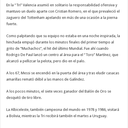
En la “Tri” Valencia asumió en solitario la responsabilidad ofensiva y
mantuvo un duelo aparte con Cristian Romero, en el que prevaleció el
zaguero del Tottenham apelando en más de una ocasión a la pierna
fuerte.
Como palpitando que su equipo no estaba en una noche inspirada, la
hinchada empujó durante los minutos finales del primer tiempo al
grito de “Muchachos”, el hit del último Mundial. Fue ahí cuando
Rodrigo De Paul lanzó un centro al área para el “Toro” Martínez, que
alcanzó a pellizcar la pelota, pero dio en el palo.
A los 67, Messi se encendió en la puerta del área y tras eludir casacas
amarillas remató débil a las manos de Galíndez.
A los pocos minutos, el siete veces ganador del Balón de Oro se
desquitó de tiro libre.
La Albiceleste, también campeona del mundo en 1978 y 1986, visitará
a Bolivia, mientras la Tri recibirá también el martes a Uruguay.