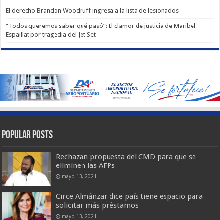
El derecho Brandon Woodruff ingresa a la lista de lesionados
“Todos queremos saber qué pasó”: El clamor de justicia de Maribel
Espaillat por tragedia del Jet Set
Popular Posts
Rechazan propuesta del CMD para que se
eliminen las AFPs
mayo 13, 2021
Circe Almánzar dice país tiene espacio para
solicitar más préstamos
mayo 13, 2021