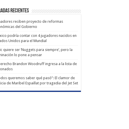
adas recientes
adores reciben proyecto de reformas
onómicas del Gobierno
ico podría contar con 4 jugadores nacidos en
ados Unidos para el Mundial
ic quiere ser ‘Nuggets para siempre’, pero la
minación lo pone a pensar
derecho Brandon Woodruff ingresa a la lista de
ionados
dos queremos saber qué pasó”: El clamor de
ticia de Maribel Espaillat por tragedia del Jet Set