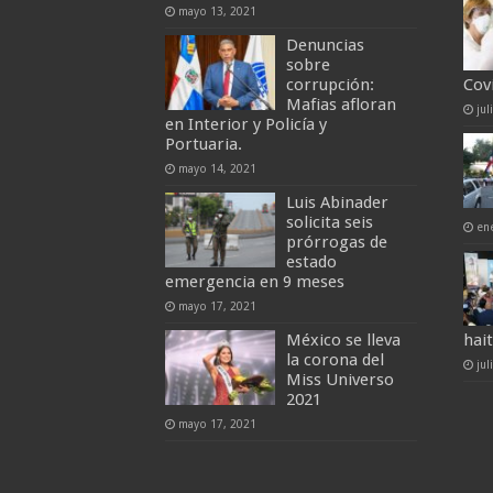
mayo 13, 2021
Denuncias
sobre
corrupción:
Cov
Mafias afloran
jul
en Interior y Policía y
Portuaria.
mayo 14, 2021
Luis Abinader
solicita seis
en
prórrogas de
estado
emergencia en 9 meses
mayo 17, 2021
México se lleva
hai
la corona del
jul
Miss Universo
2021
mayo 17, 2021