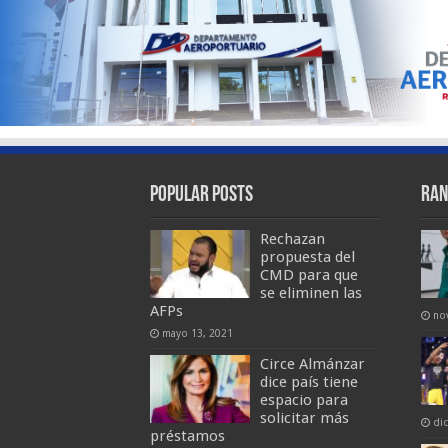
Popular Posts
Ran
Rechazan
propuesta del
CMD para que
se eliminen las
AFPs
no
mayo 13, 2021
Circe Almánzar
dice país tiene
espacio para
solicitar más
di
préstamos