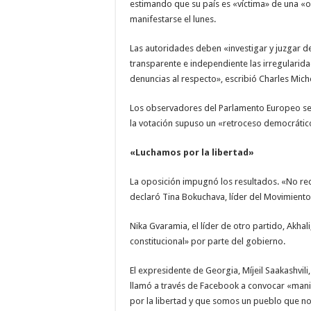
estimando que su país es «víctima» de una «o
manifestarse el lunes.
Las autoridades deben «investigar y juzgar d
transparente e independiente las irregularida
denuncias al respecto», escribió Charles Miche
Los observadores del Parlamento Europeo se
la votación supuso un «retroceso democrátic
«Luchamos por la libertad»
La oposición impugnó los resultados. «No re
declaró Tina Bokuchava, líder del Movimiento
Nika Gvaramia, el líder de otro partido, Akha
constitucional» por parte del gobierno.
El expresidente de Georgia, Míjeil Saakashvil
llamó a través de Facebook a convocar «man
por la libertad y que somos un pueblo que no t