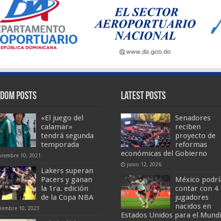
dom Posts
Latest Posts
«El juego del
Senadores
calamar»
reciben
tendrá segunda
proyecto de
temporada
reformas
económicas del Gobierno
viembre 10, 2021
junio 12, 2026
Lakers superan
Pacers y ganan
México podrí
la 1ra. edición
contar con 4
de la Copa NBA
jugadores
nacidos en
ciembre 10, 2023
Estados Unidos para el Mundi