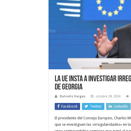
La UE insta a investigar irr
de Georgia
Dulcelis Vargas
octubre 28, 2024
Facebook
Twitter
LinkedIn
El presidente del Consejo Europeo, Charles M
que se investiguen las «irregularidades» en la
unos controvertidos comicios que ganó el part