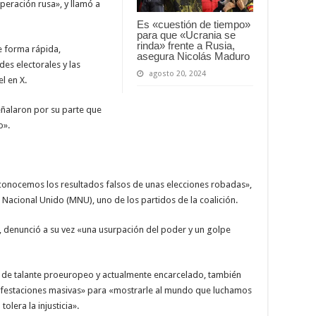
peración rusa», y llamó a
Es «cuestión de tiempo»
para que «Ucrania se
rinda» frente a Rusia,
e forma rápida,
asegura Nicolás Maduro
des electorales y las
agosto 20, 2024
l en X.
ñalaron por su parte que
o».
conocemos los resultados falsos de unas elecciones robadas»,
 Nacional Unido (MNU), uno de los partidos de la coalición.
li, denunció a su vez «una usurpación del poder y un golpe
i, de talante proeuropeo y actualmente encarcelado, también
ifestaciones masivas» para «mostrarle al mundo que luchamos
olera la injusticia».