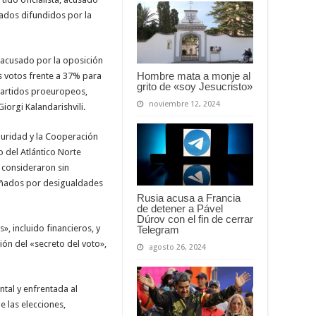
tados difundidos por la
 acusado por la oposición
Hombre mata a monje al
s votos frente a 37% para
grito de «soy Jesucristo»
 partidos proeuropeos,
noviembre 12, 2024
Giorgi Kalandarishvili.
uridad y la Cooperación
 del Atlántico Norte
 consideraron sin
ñados por desigualdades
Rusia acusa a Francia
de detener a Pável
Dúrov con el fin de cerrar
 incluido financieros, y
Telegram
ón del «secreto del voto»,
agosto 26, 2024
ntal y enfrentada al
e las elecciones,