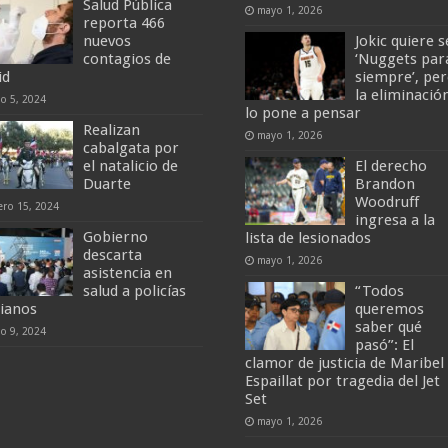
Salud Pública
mayo 1, 2026
reporta 466
nuevos
Jokic quiere s
contagios de
‘Nuggets par
id
siempre’, pe
la eliminació
io 5, 2024
lo pone a pensar
Realizan
mayo 1, 2026
cabalgata por
el natalicio de
El derecho
Duarte
Brandon
Woodruff
ero 15, 2024
ingresa a la
Gobierno
lista de lesionados
descarta
mayo 1, 2026
asistencia en
salud a policías
“Todos
tianos
queremos
saber qué
io 9, 2024
pasó”: El
clamor de justicia de Maribel
Espaillat por tragedia del Jet
Set
mayo 1, 2026