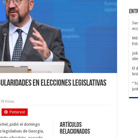
Entr
Sen
ec
Méx
Est
Jok
eli
El 
les
egularidades en elecciones legislativas
“To
jus
78 Vistas
Pinterest
Artículos
ichel, pidió el domingo
relacionados
s legislativas de Georgia,
ido oficialista, acusado