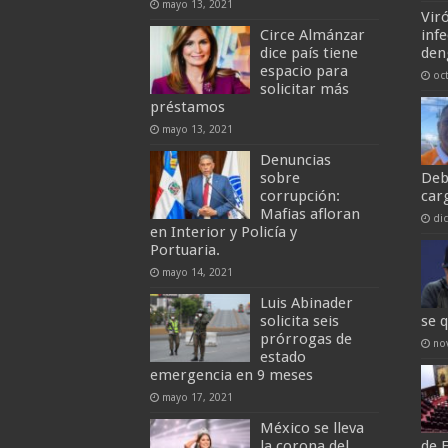
mayo 13, 2021
Vir
Circe Almánzar
inf
dice país tiene
den
espacio para
oc
solicitar más
préstamos
mayo 13, 2021
Denuncias
sobre
Deb
corrupción:
car
Mafias afloran
di
en Interior y Policía y
Portuaria.
mayo 14, 2021
Luis Abinader
solicita seis
se 
prórrogas de
no
estado
emergencia en 9 meses
mayo 17, 2021
México se lleva
la corona del
de 