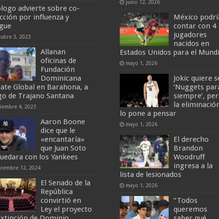
junio 12, 2026
ólogo advierte sobre co-
ección por influenza y
México podrí
gue
contar con 4
jugadores
tubre 3, 2023
nacidos en
Allanan
Estados Unidos para el Mundi
oficinas de
mayo 1, 2026
Fundación
Dominicana
Jokic quiere s
ate Global en Barahona, a
‘Nuggets par
go de Trajano Santana
siempre’, pe
la eliminació
ciembre 4, 2023
lo pone a pensar
Aaron Boone
mayo 1, 2026
dice que le
«encantaría»
El derecho
que Juan Soto
Brandon
quedara con los Yankees
Woodruff
ingresa a la
viembre 12, 2024
lista de lesionados
El Senado de la
mayo 1, 2026
República
convirtió en
“Todos
Ley el proyecto
queremos
Extinción de Dominio
saber qué