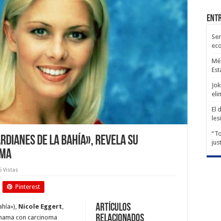
Entr
Sen
ec
Méx
Est
Jok
eli
El 
les
“To
ardianes de la bahía», revela su
jus
ama
6 Vistas
Pinterest
Artículos
ahía»),
Nicole Eggert
,
relacionados
 mama con carcinoma