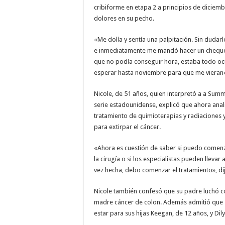
cribiforme en etapa 2 a principios de diciemb
dolores en su pecho.
«Me dolía y sentía una palpitación. Sin duda
e inmediatamente me mandó hacer un cheque
que no podía conseguir hora, estaba todo oc
esperar hasta noviembre para que me vieran»
Nicole, de 51 años, quien interpretó a a Sum
serie estadounidense, explicó que ahora anal
tratamiento de quimioterapias y radiaciones
para extirpar el cáncer.
«Ahora es cuestión de saber si puedo comenz
la cirugía o si los especialistas pueden llevar 
vez hecha, debo comenzar el tratamiento», di
Nicole también confesó que su padre luchó con
madre cáncer de colon. Además admitió que
estar para sus hijas Keegan, de 12 años, y Dily