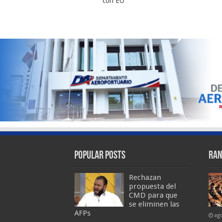
con EO
Popular Posts
Ran
Rechazan
propuesta del
CMD para que
se eliminen las
AFPs
ag