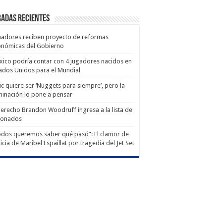
adas recientes
adores reciben proyecto de reformas
onómicas del Gobierno
ico podría contar con 4 jugadores nacidos en
ados Unidos para el Mundial
ic quiere ser ‘Nuggets para siempre’, pero la
minación lo pone a pensar
derecho Brandon Woodruff ingresa a la lista de
ionados
dos queremos saber qué pasó”: El clamor de
ticia de Maribel Espaillat por tragedia del Jet Set