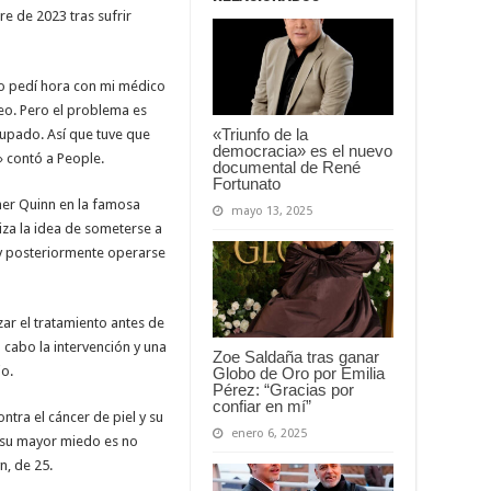
re de 2023 tras sufrir
rlo pedí hora con mi médico
o. Pero el problema es
«Triunfo de la
upado. Así que tuve que
democracia» es el nuevo
 contó a People.
documental de René
Fortunato
mer Quinn en la famosa
mayo 13, 2025
iza la idea de someterse a
 y posteriormente operarse
ar el tratamiento antes de
a cabo la intervención y una
Zoe Saldaña tras ganar
jo.
Globo de Oro por Emilia
Pérez: “Gracias por
confiar en mí”
tra el cáncer de piel y su
enero 6, 2025
 su mayor miedo es no
n, de 25.