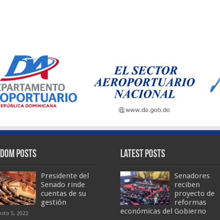
dom Posts
Latest Posts
Presidente del
Senadores
Senado rinde
reciben
cuentas de su
proyecto de
gestión
reformas
económicas del Gobierno
osto 5, 2022