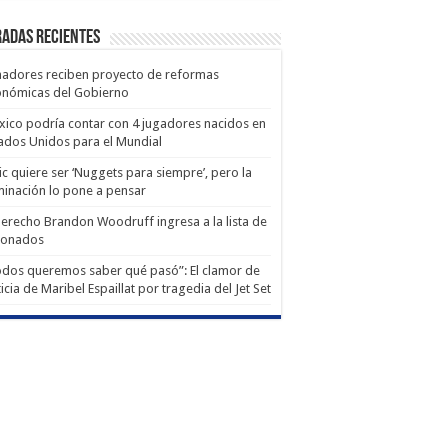
adas recientes
adores reciben proyecto de reformas
onómicas del Gobierno
ico podría contar con 4 jugadores nacidos en
ados Unidos para el Mundial
ic quiere ser ‘Nuggets para siempre’, pero la
minación lo pone a pensar
derecho Brandon Woodruff ingresa a la lista de
ionados
dos queremos saber qué pasó”: El clamor de
ticia de Maribel Espaillat por tragedia del Jet Set