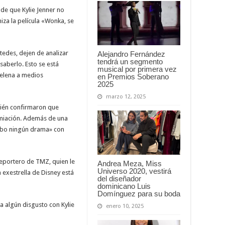
de que Kylie Jenner no
iza la película «Wonka, se
tedes, dejen de analizar
Alejandro Fernández
tendrá un segmento
aberlo. Esto se está
musical por primera vez
Selena a medios
en Premios Soberano
2025
marzo 12, 2025
bién confirmaron que
emiación. Además de una
ubo ningún drama» con
eportero de TMZ, quien le
Andrea Meza, Miss
Universo 2020, vestirá
a exestrella de Disney está
del diseñador
dominicano Luis
Domínguez para su boda
a algún disgusto con Kylie
enero 10, 2025