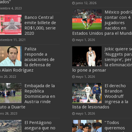
tados”
junio 12, 2026
ciembre 4, 2023
México podrí
Banco Central
contar con 4
emite billete de
jugadores
RD$1,000, serie
nacidos en
2020
Estados Unidos para el Mundi
ptiembre 11, 2021
mayo 1, 2026
Paliza
Jokic quiere s
responde a
‘Nuggets par
acusaciones de
siempre’, pe
la defensa de
la eliminació
n Alain Rodríguez
lo pone a pensar
nio 20, 2022
mayo 1, 2026
Embajada de la
El derecho
República
Brandon
Dominicana en
Woodruff
Austria rinde
ingresa a la
buto a Duarte
lista de lesionados
ero 28, 2023
mayo 1, 2026
El Pentágono
“Todos
asegura que no
queremos