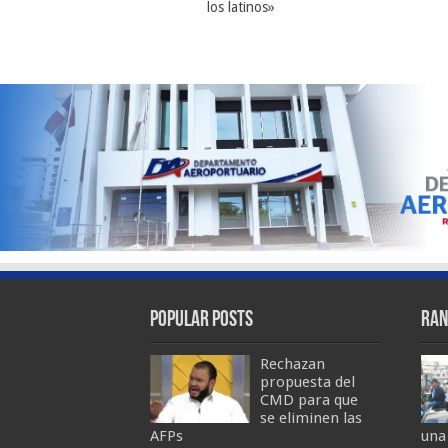
los latinos»
Popular Posts
Ran
Rechazan
propuesta del
CMD para que
se eliminen las
AFPs
una