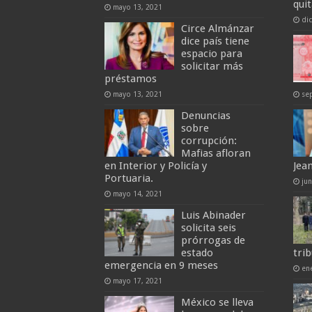
qui
mayo 13, 2021
di
Circe Almánzar
dice país tiene
espacio para
solicitar más
préstamos
mayo 13, 2021
se
Denuncias
sobre
corrupción:
Mafias afloran
en Interior y Policía y
Jea
Portuaria.
ju
mayo 14, 2021
Luis Abinader
solicita seis
prórrogas de
estado
tri
emergencia en 9 meses
en
mayo 17, 2021
México se lleva