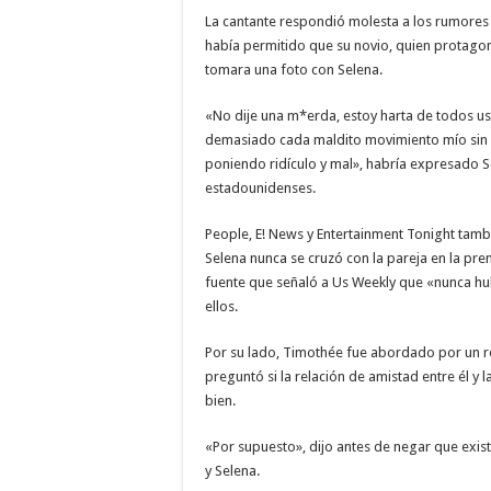
La cantante respondió molesta a los rumores 
había permitido que su novio, quien protagon
tomara una foto con Selena.
«No dije una m*erda, estoy harta de todos us
demasiado cada maldito movimiento mío sin s
poniendo ridículo y mal», habría expresado 
estadounidenses.
People, E! News y Entertainment Tonight tam
Selena nunca se cruzó con la pareja en la pr
fuente que señaló a Us Weekly que «nunca h
ellos.
Por su lado, Timothée fue abordado por un r
preguntó si la relación de amistad entre él y l
bien.
«Por supuesto», dijo antes de negar que exist
y Selena.