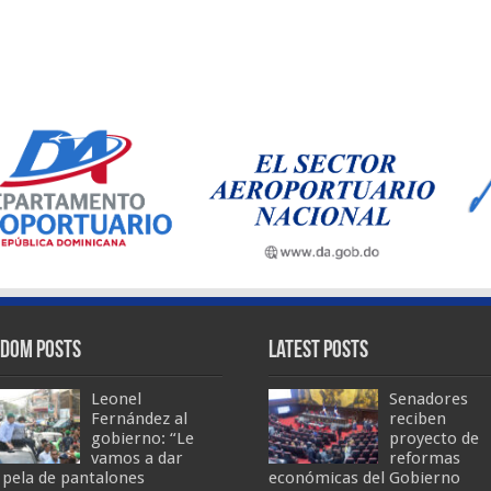
dom Posts
Latest Posts
Leonel
Senadores
Fernández al
reciben
gobierno: “Le
proyecto de
vamos a dar
reformas
 pela de pantalones
económicas del Gobierno