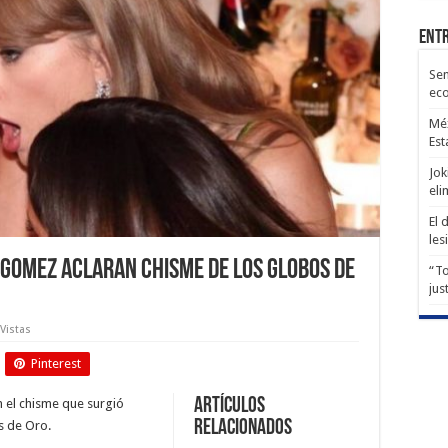
Entr
Sen
ec
Méx
Est
Jok
eli
El 
les
Gomez aclaran chisme de los Globos de
“To
jus
 Vistas
Pinterest
Artículos
 el chisme que surgió
relacionados
s de Oro.