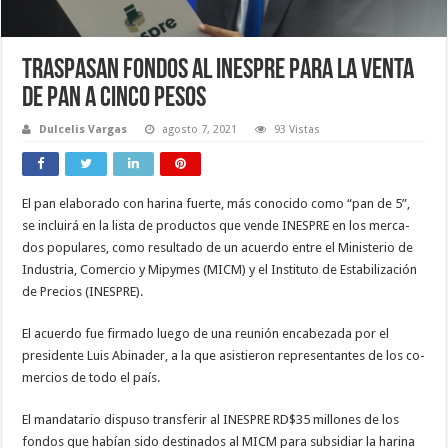
Traspasan fondos al Inespre para la venta
de pan a cinco pesos
Dulcelis Vargas
agosto 7, 2021
93 Vistas
El pan elaborado con harina fuerte, más conocido como “pan de 5”,
se incluirá en la lista de productos que ven­de INESPRE en los merca­
dos populares, como resul­tado de un acuerdo entre el Ministerio de
Industria, Co­mercio y Mipymes (MICM) y el Instituto de Estabiliza­ción
de Precios (INESPRE).
El acuerdo fue firmado lue­go de una reunión encabe­zada por el
presidente Luis Abinader, a la que asistieron representantes de los co­
mercios de todo el país.
El mandatario dispu­so transferir al INESPRE RD$35 millones de los
fon­dos que habían sido desti­nados al MICM para subsi­diar la harina