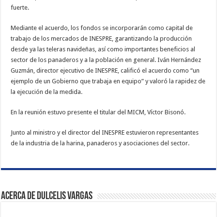
fuerte.
Mediante el acuerdo, los fondos se incorporarán como capital de
trabajo de los mercados de INES­PRE, garantizando la pro­ducción
desde ya las tele­ras navideñas, así como importantes beneficios al
sector de los panaderos y a la población en gene­ral. Iván Hernández
Guz­mán, director ejecutivo de INESPRE, calificó el acuer­do como “un
ejemplo de un Gobierno que trabaja en equipo” y valoró la ra­pidez de
la ejecución de la medida.
En la reunión estuvo pre­sente el titular del MICM, Víctor Bisonó.
Junto al ministro y el direc­tor del INESPRE estuvieron representantes
de la indus­tria de la harina, panaderos y asociaciones del sector.
Acerca de Dulcelis Vargas