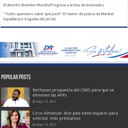
El derecho Brandon Woodruff ingresa a la lista de lesionados
“Todos queremos saber qué pasó”: El clamor de justicia de Maribel
Espaillat por tragedia del Jet Set
Popular Posts
Rechazan propuesta del CMD para que se
eliminen las AFPs
mayo 13, 2021
Circe Almánzar dice país tiene espacio para
solicitar más préstamos
mayo 13, 2021