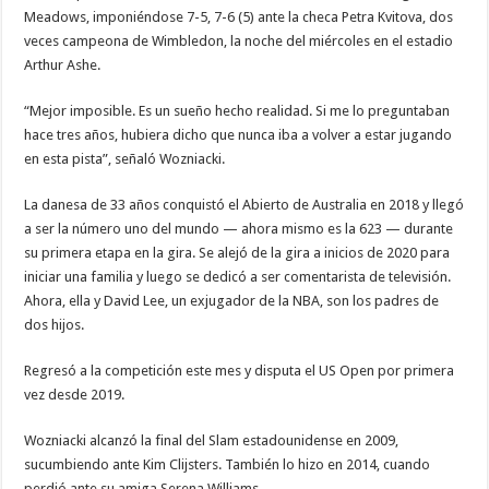
Meadows, imponiéndose 7-5, 7-6 (5) ante la checa Petra Kvitova, dos
veces campeona de Wimbledon, la noche del miércoles en el estadio
Arthur Ashe.
“Mejor imposible. Es un sueño hecho realidad. Si me lo preguntaban
hace tres años, hubiera dicho que nunca iba a volver a estar jugando
en esta pista”, señaló Wozniacki.
La danesa de 33 años conquistó el Abierto de Australia en 2018 y llegó
a ser la número uno del mundo — ahora mismo es la 623 — durante
su primera etapa en la gira. Se alejó de la gira a inicios de 2020 para
iniciar una familia y luego se dedicó a ser comentarista de televisión.
Ahora, ella y David Lee, un exjugador de la NBA, son los padres de
dos hijos.
Regresó a la competición este mes y disputa el US Open por primera
vez desde 2019.
Wozniacki alcanzó la final del Slam estadounidense en 2009,
sucumbiendo ante Kim Clijsters. También lo hizo en 2014, cuando
perdió ante su amiga Serena Williams.