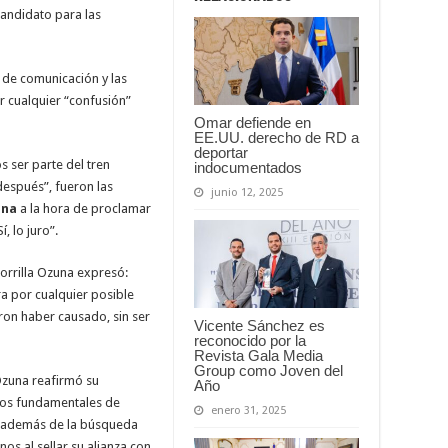
andidato para las
s de comunicación y las
r cualquier “confusión”
Omar defiende en
EE.UU. derecho de RD a
deportar
 ser parte del tren
indocumentados
espués”, fueron las
junio 12, 2025
una
a la hora de proclamar
í, lo juro”.
orrilla Ozuna expresó:
ra por cualquier posible
ron haber causado, sin ser
Vicente Sánchez es
reconocido por la
Revista Gala Media
Group como Joven del
Ozuna reafirmó su
Año
ios fundamentales de
enero 31, 2025
, además de la búsqueda
nos al sellar su alianza con