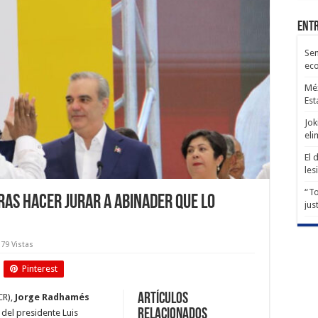
Entr
Sen
ec
Méx
Est
Jok
eli
El 
les
“To
ras hacer jurar a Abinader que lo
jus
79 Vistas
Pinterest
Artículos
CR),
Jorge Radhamés
relacionados
del presidente Luis