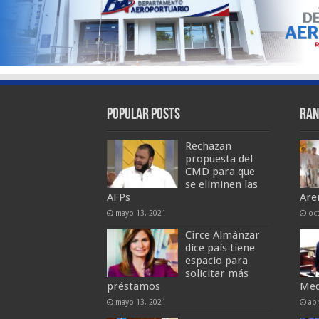
Popular Posts
Ran
Rechazan
propuesta del
CMD para que
se eliminen las
AFPs
Are
mayo 13, 2021
oc
Circe Almánzar
dice país tiene
espacio para
solicitar más
préstamos
Med
mayo 13, 2021
abr