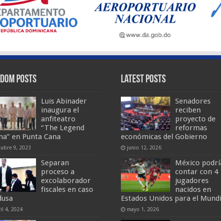
dom Posts
Latest Posts
Luis Abinader
Senadores
inaugura el
reciben
anfiteatro
proyecto de
“The Legend
reformas
na” en Punta Cana
económicas del Gobierno
tubre 9, 2023
junio 12, 2026
Separan
México podrí
proceso a
contar con 4
excolaborador
jugadores
fiscales en caso
nacidos en
usa
Estados Unidos para el Mundi
il 4, 2024
mayo 1, 2026