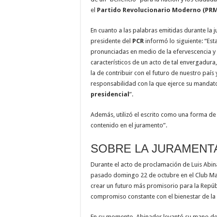
el
Partido Revolucionario Moderno (PRM
En cuanto a las palabras emitidas durante la 
presidente del
PCR
informó lo siguiente: “Es
pronunciadas en medio de la efervescencia y
característicos de un acto de tal envergadura,
la de contribuir con el futuro de nuestro país
responsabilidad con la que ejerce su mandat
presidencial
”.
Además, utilizó el escrito como una forma de
contenido en el juramento”.
SOBRE LA JURAMENT
Durante el acto de proclamación de Luis Abin
pasado domingo 22 de octubre en el Club M
crear un futuro más promisorio para la Repúb
compromiso constante con el bienestar de la
En su momento, Abinader levantó su mano derec