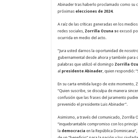
Abinader tras haberlo proclamado como su c
próximas
elecciones de 2024
.
A raíz de las críticas generadas en los medio
redes sociales,
Zorrilla Ozuna s
e excusó po
ocurrida en medio del acto.
“Jura usted darnos la oportunidad de nosotros
gubernamental desde ahora y también para d
palabras que utilizó el domingo
Zorrilla Oz
al
presidente Abinader
, quien respondió: “S
En su carta emitida luego de este momento, Z
“Quien suscribe, se disculpa de manera since
confusión que las frases del juramento pudie
prevenido el presidente Luis Abinader”.
Asimismo, a través del comunicado, Zorrilla 
“inquebrantable compromiso con los princip
la
democracia
en la República Dominicana”
de un “beneficio” para la nación y los ciudada