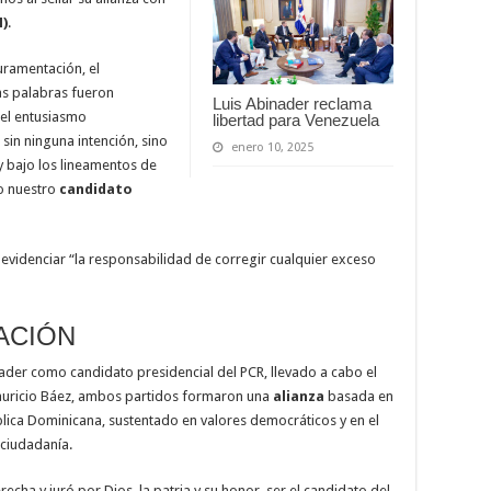
)
.
juramentación, el
tas palabras fueron
Luis Abinader reclama
 el entusiasmo
libertad para Venezuela
 sin ninguna intención, sino
enero 10, 2025
 y bajo los lineamentos de
o nuestro
candidato
 evidenciar “la responsabilidad de corregir cualquier exceso
ACIÓN
ader como candidato presidencial del PCR, llevado a cabo el
auricio Báez, ambos partidos formaron una
alianza
basada en
lica Dominicana, sustentado en valores democráticos y en el
 ciudadanía.
ha y juró por Dios, la patria y su honor, ser el candidato del