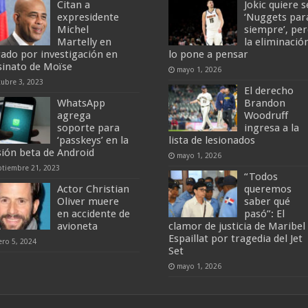
Citan a
Jokic quiere s
expresidente
‘Nuggets par
Michel
siempre’, pe
Martelly en
la eliminació
gado por investigación en
lo pone a pensar
sinato de Moïse
mayo 1, 2026
tubre 3, 2023
El derecho
WhatsApp
Brandon
agrega
Woodruff
soporte para
ingresa a la
‘passkeys’ en la
lista de lesionados
sión beta de Android
mayo 1, 2026
ptiembre 21, 2023
“Todos
Actor Christian
queremos
Oliver muere
saber qué
en accidente de
pasó”: El
avioneta
clamor de justicia de Maribel
Espaillat por tragedia del Jet
ero 5, 2024
Set
mayo 1, 2026