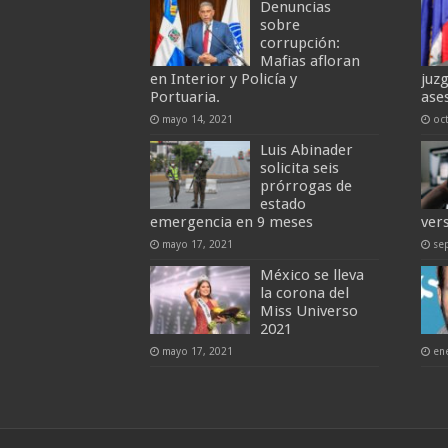
Denuncias
sobre
corrupción:
Mafias afloran
en Interior y Policía y
juz
Portuaria.
ase
mayo 14, 2021
oc
Luis Abinader
solicita seis
prórrogas de
estado
emergencia en 9 meses
ver
mayo 17, 2021
se
México se lleva
la corona del
Miss Universo
2021
mayo 17, 2021
en