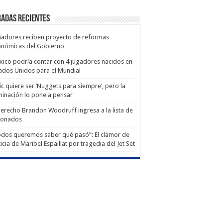
adas recientes
adores reciben proyecto de reformas
onómicas del Gobierno
ico podría contar con 4 jugadores nacidos en
ados Unidos para el Mundial
ic quiere ser ‘Nuggets para siempre’, pero la
minación lo pone a pensar
derecho Brandon Woodruff ingresa a la lista de
ionados
dos queremos saber qué pasó”: El clamor de
ticia de Maribel Espaillat por tragedia del Jet Set