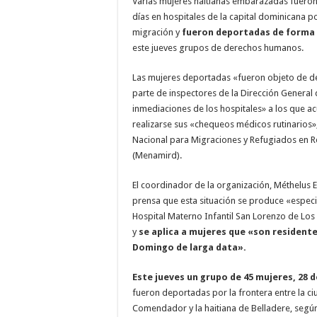
Varias mujeres haitianas embarazadas fueron
días en hospitales de la capital dominicana p
migración y
fueron deportadas de forma 
este jueves grupos de derechos humanos.
Las mujeres deportadas «fueron objeto de d
parte de inspectores de la Dirección General
inmediaciones de los hospitales» a los que a
realizarse sus «chequeos médicos rutinarios»
Nacional para Migraciones y Refugiados en 
(Menamird).
El coordinador de la organización, Méthelus 
prensa que esta situación se produce «especi
Hospital Materno Infantil San Lorenzo de Los
y
se aplica a mujeres que «son residente
Domingo de larga data».
Este jueves un grupo de 45 mujeres, 28 
fueron deportadas por la frontera entre la 
Comendador y la haitiana de Belladere, segú