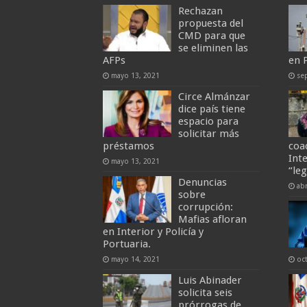
Rechazan
propuesta del
CMD para que
se eliminen las
AFPs
en 
mayo 13, 2021
se
Circe Almánzar
dice país tiene
espacio para
solicitar más
préstamos
coa
Int
mayo 13, 2021
“le
Denuncias
abr
sobre
corrupción:
Mafias afloran
en Interior y Policía y
Portuaria.
mayo 14, 2021
oc
Luis Abinader
solicita seis
prórrogas de