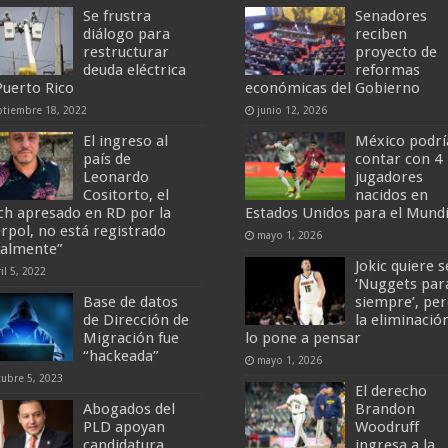
Se frustra
Senadores
diálogo para
reciben
restructurar
proyecto de
deuda eléctrica
reformas
Puerto Rico
económicas del Gobierno
ptiembre 18, 2022
junio 12, 2026
El ingreso al
México podrí
país de
contar con 4
Leonardo
jugadores
Cositorto, el
nacidos en
ch apresado en RD por la
Estados Unidos para el Mundi
erpol, no está registrado
mayo 1, 2026
galmente”
Jokic quiere s
il 5, 2022
‘Nuggets par
Base de datos
siempre’, pe
de Dirección de
la eliminació
Migración fue
lo pone a pensar
“hackeada”
mayo 1, 2026
tubre 5, 2023
El derecho
Abogados del
Brandon
PLD apoyan
Woodruff
candidatura
ingresa a la