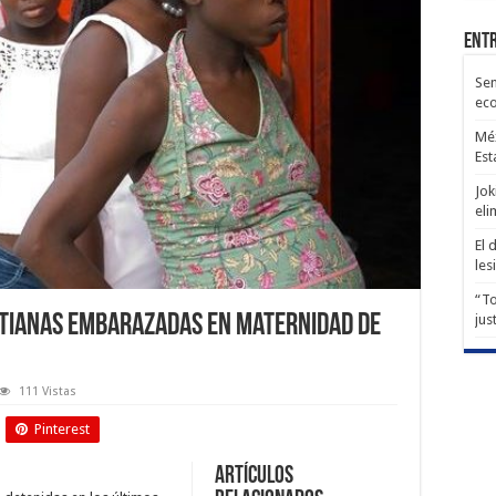
Entr
Sen
ec
Méx
Est
Jok
eli
El 
les
“To
itianas embarazadas en Maternidad de
jus
111 Vistas
Pinterest
Artículos