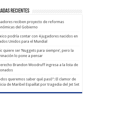
adas recientes
adores reciben proyecto de reformas
onómicas del Gobierno
ico podría contar con 4 jugadores nacidos en
ados Unidos para el Mundial
ic quiere ser ‘Nuggets para siempre’, pero la
minación lo pone a pensar
derecho Brandon Woodruff ingresa a la lista de
ionados
dos queremos saber qué pasó”: El clamor de
ticia de Maribel Espaillat por tragedia del Jet Set