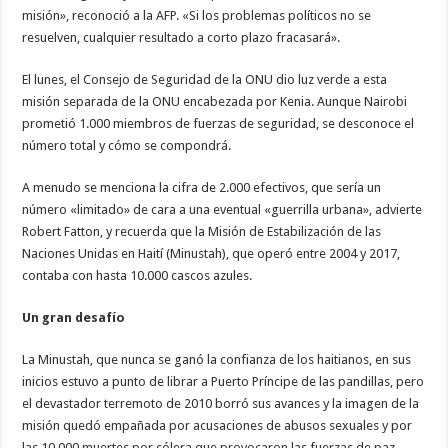
misión», reconoció a la AFP. «Si los problemas políticos no se
resuelven, cualquier resultado a corto plazo fracasará».
El lunes, el Consejo de Seguridad de la ONU dio luz verde a esta
misión separada de la ONU encabezada por Kenia. Aunque Nairobi
prometió 1.000 miembros de fuerzas de seguridad, se desconoce el
número total y cómo se compondrá.
A menudo se menciona la cifra de 2.000 efectivos, que sería un
número «limitado» de cara a una eventual «guerrilla urbana», advierte
Robert Fatton, y recuerda que la Misión de Estabilización de las
Naciones Unidas en Haití (Minustah), que operó entre 2004 y 2017,
contaba con hasta 10.000 cascos azules.
Un gran desafío
La Minustah, que nunca se ganó la confianza de los haitianos, en sus
inicios estuvo a punto de librar a Puerto Príncipe de las pandillas, pero
el devastador terremoto de 2010 borró sus avances y la imagen de la
misión quedó empañada por acusaciones de abusos sexuales y por
las 10.000 muertes por cólera que provocaron las fuerzas de paz