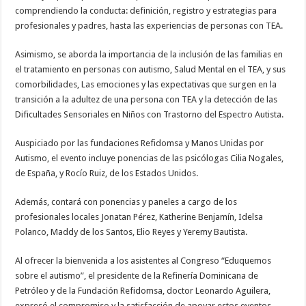
comprendiendo la conducta: definición, registro y estrategias para
profesionales y padres, hasta las experiencias de personas con TEA.
Asimismo, se aborda la importancia de la inclusión de las familias en
el tratamiento en personas con autismo, Salud Mental en el TEA, y sus
comorbilidades, Las emociones y las expectativas que surgen en la
transición a la adultez de una persona con TEA y la detección de las
Dificultades Sensoriales en Niños con Trastorno del Espectro Autista.
Auspiciado por las fundaciones Refidomsa y Manos Unidas por
Autismo, el evento incluye ponencias de las psicólogas Cilia Nogales,
de España, y Rocío Ruiz, de los Estados Unidos.
Además, contará con ponencias y paneles a cargo de los
profesionales locales Jonatan Pérez, Katherine Benjamín, Idelsa
Polanco, Maddy de los Santos, Elio Reyes y Yeremy Bautista.
Al ofrecer la bienvenida a los asistentes al Congreso “Eduquemos
sobre el autismo”, el presidente de la Refinería Dominicana de
Petróleo y de la Fundación Refidomsa, doctor Leonardo Aguilera,
expresó el compromiso y la satisfacción de apoyar estos eventos.