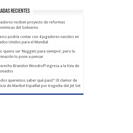
adas recientes
adores reciben proyecto de reformas
onómicas del Gobierno
ico podría contar con 4 jugadores nacidos en
ados Unidos para el Mundial
ic quiere ser ‘Nuggets para siempre’, pero la
minación lo pone a pensar
derecho Brandon Woodruff ingresa a la lista de
ionados
dos queremos saber qué pasó”: El clamor de
ticia de Maribel Espaillat por tragedia del Jet Set