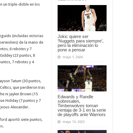
n un triple-doble en los
guido (incluidas victorias
Jokic quiere ser
‘Nuggets para siempre’,
mberwolves) de la mano de
pero la eliminación lo
ntos, 6 rebotes y 7
pone a pensar
 Giddey (23 puntos, 8
mayo 1, 2026
puntos, 7 rebotes y 4
 Jayson Tatum (30 puntos,
Celtics, que perdieron tras
che ni Jaylen Brown (15
Edwards y Randle
rue Holiday (7 puntos y 7
sobresalen,
Timberwolves toman
lgeous-Alexander.
ventaja de 3-1 en la serie
de playoffs ante Warriors
ford aportó siete puntos,
mayo 13, 2025
os.