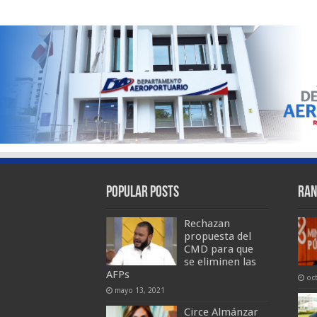
Popular Posts
Ran
Rechazan
propuesta del
CMD para que
se eliminen las
AFPs
oc
mayo 13, 2021
Circe Almánzar