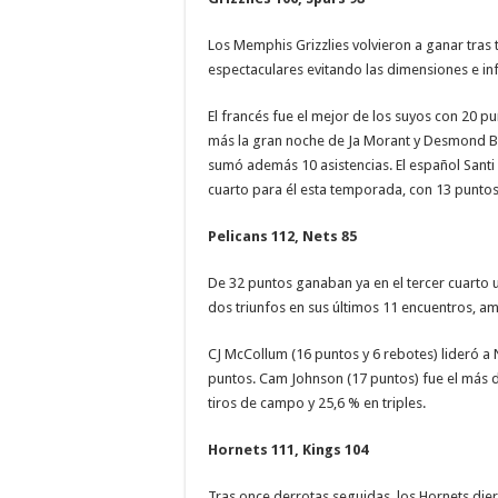
Los Memphis Grizzlies volvieron a ganar tras
espectaculares evitando las dimensiones e i
El francés fue el mejor de los suyos con 20 p
más la gran noche de Ja Morant y Desmond Ba
sumó además 10 asistencias. El español Santi
cuarto para él esta temporada, con 13 puntos
Pelicans 112, Nets 85
De 32 puntos ganaban ya en el tercer cuarto u
dos triunfos en sus últimos 11 encuentros, amb
CJ McCollum (16 puntos y 6 rebotes) lideró a
puntos. Cam Johnson (17 puntos) fue el más 
tiros de campo y 25,6 % en triples.
Hornets 111, Kings 104
Tras once derrotas seguidas, los Hornets die