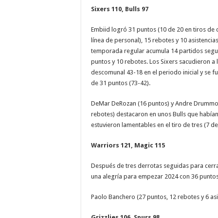
Sixers 110, Bulls 97
Embiid logró 31 puntos (10 de 20 en tiros de
línea de personal), 15 rebotes y 10 asistencia
temporada regular acumula 14 partidos segu
puntos y 10 rebotes. Los Sixers sacudieron a l
descomunal 43-18 en el periodo inicial y se 
de 31 puntos (73-42).
DeMar DeRozan (16 puntos) y Andre Drummon
rebotes) destacaron en unos Bulls que habían
estuvieron lamentables en el tiro de tres (7 de
Warriors 121, Magic 115
Después de tres derrotas seguidas para cerra
una alegría para empezar 2024 con 36 puntos 
Paolo Banchero (27 puntos, 12 rebotes y 6 as
Grizzlies 106, Spurs 98