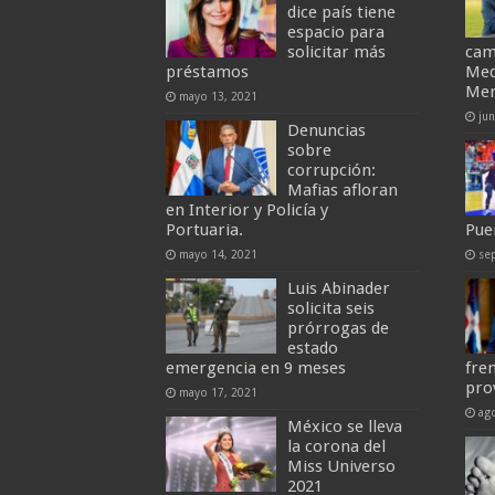
dice país tiene
espacio para
solicitar más
cam
préstamos
Med
Me
mayo 13, 2021
ju
Denuncias
sobre
corrupción:
Mafias afloran
en Interior y Policía y
Portuaria.
Puer
mayo 14, 2021
se
Luis Abinader
solicita seis
prórrogas de
estado
emergencia en 9 meses
fre
pro
mayo 17, 2021
ag
México se lleva
la corona del
Miss Universo
2021