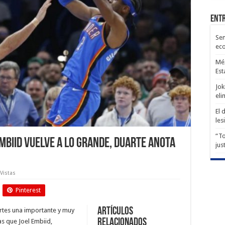
Entr
Sen
ec
Méx
Est
Jok
eli
El 
les
“To
mbiid vuelve a lo grande, Duarte anota
jus
 Vistas
Pinterest
Artículos
rtes una importante y muy
relacionados
as que Joel Embiid,