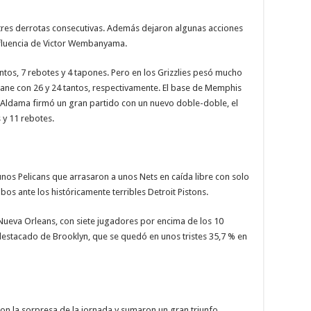
 tres derrotas consecutivas. Además dejaron algunas acciones
nfluencia de Victor Wembanyama.
untos, 7 rebotes y 4 tapones. Pero en los Grizzlies pesó mucho
ne con 26 y 24 tantos, respectivamente. El base de Memphis
 Aldama firmó un gran partido con un nuevo doble-doble, el
 y 11 rebotes.
nos Pelicans que arrasaron a unos Nets en caída libre con solo
os ante los históricamente terribles Detroit Pistons.
 Nueva Orleans, con siete jugadores por encima de los 10
destacado de Brooklyn, que se quedó en unos tristes 35,7 % en
ron la sorpresa de la jornada y sumaron un gran triunfo