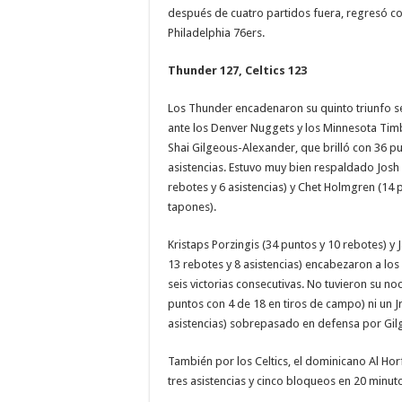
después de cuatro partidos fuera, regresó co
Philadelphia 76ers.
Thunder 127, Celtics 123
Los Thunder encadenaron su quinto triunfo se
ante los Denver Nuggets y los Minnesota Ti
Shai Gilgeous-Alexander, que brilló con 36 pu
asistencias. Estuvo muy bien respaldado Josh
rebotes y 6 asistencias) y Chet Holmgren (14 
tapones).
Kristaps Porzingis (34 puntos y 10 rebotes) y
13 rebotes y 8 asistencias) encabezaron a los 
seis victorias consecutivas. No tuvieron su no
puntos con 4 de 18 en tiros de campo) ni un J
asistencias) sobrepasado en defensa por Gi
También por los Celtics, el dominicano Al Hor
tres asistencias y cinco bloqueos en 20 minut