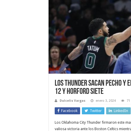
Los Thunder sacan pecho y E
12 y Horford siete
Dulcelis Vargas
enero 3, 2024
71
Facebook
Twitter
LinkedIn
Los Oklahoma City Thunder firmaron este ma
valiosa victoria ante los Boston Celtics mientr