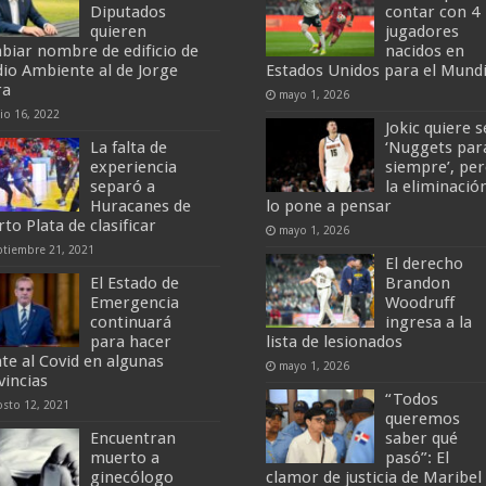
Diputados
contar con 4
quieren
jugadores
biar nombre de edificio de
nacidos en
io Ambiente al de Jorge
Estados Unidos para el Mundi
ra
mayo 1, 2026
nio 16, 2022
Jokic quiere s
La falta de
‘Nuggets par
experiencia
siempre’, pe
separó a
la eliminació
Huracanes de
lo pone a pensar
to Plata de clasificar
mayo 1, 2026
ptiembre 21, 2021
El derecho
El Estado de
Brandon
Emergencia
Woodruff
continuará
ingresa a la
para hacer
lista de lesionados
nte al Covid en algunas
mayo 1, 2026
vincias
“Todos
osto 12, 2021
queremos
Encuentran
saber qué
muerto a
pasó”: El
ginecólogo
clamor de justicia de Maribel