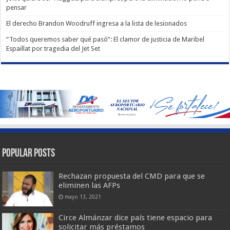
pensar
El derecho Brandon Woodruff ingresa a la lista de lesionados
“Todos queremos saber qué pasó”: El clamor de justicia de Maribel
Espaillat por tragedia del Jet Set
Popular Posts
Rechazan propuesta del CMD para que se
eliminen las AFPs
mayo 13, 2021
Circe Almánzar dice país tiene espacio para
solicitar más préstamos