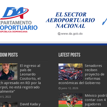
dom Posts
Latest Posts
El ingreso al
Senadores
país de
reciben
Leonardo
proyecto de
Cositorto, el
reformas
ch apresado en RD por la
económicas del Gobierno
erpol, no está registrado
junio 12, 2026
galmente”
México podrí
il 5, 2022
contar con 4
David Kada y
jugadores