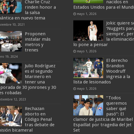
Charlie Cruz
nacidos en
rinden honor a
Estados Unidos para el Mundi
la salsa
mayo 1, 2026
ántica en nuevo tema
Jokic quiere s
viembre 10, 2021
‘Nuggets par
Proponen
siempre’, pe
instalar más
la eliminació
metros y
lo pone a pensar
trenes
mayo 1, 2026
ero 19, 2024
El derecho
Julio Rodríguez
Brandon
es el segundo
Woodruff
Marinero en
ingresa a la
tener una
lista de lesionados
porada de 30 jonrones y 30
mayo 1, 2026
es robadas
“Todos
ptiembre 12, 2023
queremos
Rechazan
saber qué
aborto en
pasó”: El
Código Penal
clamor de justicia de Maribel
tras debate de
Espaillat por tragedia del Jet
isión bicameral
Set