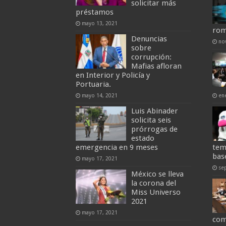
solicitar más
préstamos
mayo 13, 2021
rom
Denuncias
no
sobre
corrupción:
Mafias afloran
en Interior y Policía y
Portuaria.
mayo 14, 2021
en
Luis Abinader
solicita seis
prórrogas de
estado
emergencia en 9 meses
tem
bas
mayo 17, 2021
se
México se lleva
la corona del
Miss Universo
2021
mayo 17, 2021
com