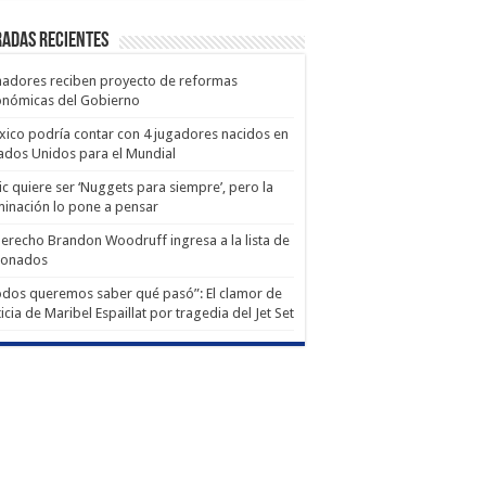
adas recientes
adores reciben proyecto de reformas
onómicas del Gobierno
ico podría contar con 4 jugadores nacidos en
ados Unidos para el Mundial
ic quiere ser ‘Nuggets para siempre’, pero la
minación lo pone a pensar
derecho Brandon Woodruff ingresa a la lista de
ionados
dos queremos saber qué pasó”: El clamor de
ticia de Maribel Espaillat por tragedia del Jet Set