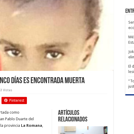
Entr
Sen
ec
Méx
Est
Jok
eli
El 
les
inco días es encontrada muerta
“To
jus
63 Vistas
Pinterest
Artículos
ortada como
relacionados
uan Pablo Duarte del
 la provincia
La Romana
,