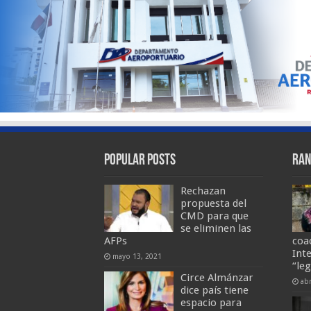
Popular Posts
Ran
Rechazan
propuesta del
CMD para que
se eliminen las
AFPs
coa
Int
mayo 13, 2021
“le
Circe Almánzar
abr
dice país tiene
espacio para