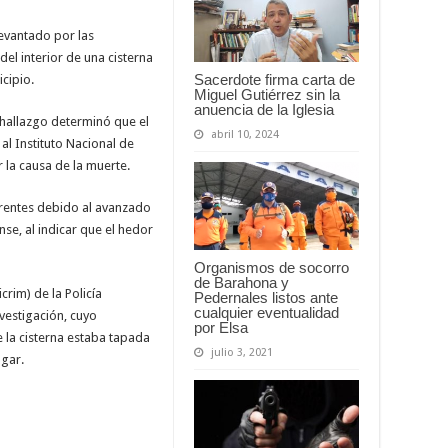
levantado por las
del interior de una cisterna
Sacerdote firma carta de
icipio.
Miguel Gutiérrez sin la
anuencia de la Iglesia
l hallazgo determinó que el
abril 10, 2024
al Instituto Nacional de
r la causa de la muerte.
rentes debido al avanzado
se, al indicar que el hedor
Organismos de socorro
de Barahona y
crim) de la Policía
Pedernales listos ante
cualquier eventualidad
vestigación, cuyo
por Elsa
e la cisterna estaba tapada
julio 3, 2021
ugar.