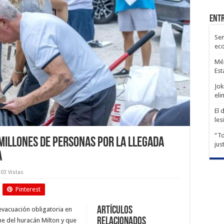
Entr
Sen
ec
Méx
Est
Jok
eli
El 
les
“To
millones de personas por la llegada
jus
a
103 Vistas
Pinterest
Artículos
evacuación obligatoria en
relacionados
he del huracán Milton y que