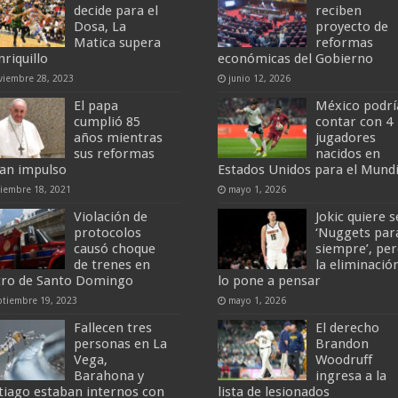
decide para el
reciben
Dosa, La
proyecto de
Matica supera
reformas
nriquillo
económicas del Gobierno
viembre 28, 2023
junio 12, 2026
El papa
México podrí
cumplió 85
contar con 4
años mientras
jugadores
sus reformas
nacidos en
an impulso
Estados Unidos para el Mundi
ciembre 18, 2021
mayo 1, 2026
Violación de
Jokic quiere s
protocolos
‘Nuggets par
causó choque
siempre’, pe
de trenes en
la eliminació
ro de Santo Domingo
lo pone a pensar
ptiembre 19, 2023
mayo 1, 2026
Fallecen tres
El derecho
personas en La
Brandon
Vega,
Woodruff
Barahona y
ingresa a la
tiago estaban internos con
lista de lesionados