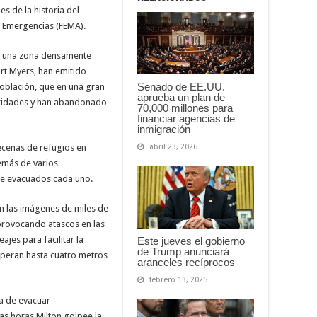
 de la historia del
e Emergencias (FEMA).
n una zona densamente
rt Myers, han emitido
Senado de EE.UU.
oblación, que en una gran
aprueba un plan de
toridades y han abandonado
70,000 millones para
financiar agencias de
inmigración
abril 23, 2026
ecenas de refugios en
demás de varios
de evacuados cada uno.
 las imágenes de miles de
rovocando atascos en las
ajes para facilitar la
Este jueves el gobierno
de Trump anunciará
esperan hasta cuatro metros
aranceles recíprocos
febrero 13, 2025
a de evacuar
as horas Milton golpee la