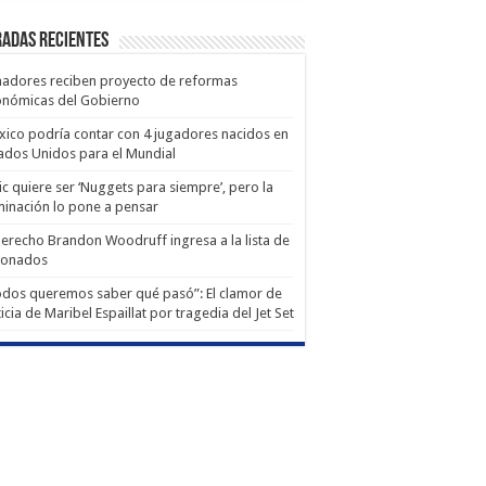
adas recientes
adores reciben proyecto de reformas
onómicas del Gobierno
ico podría contar con 4 jugadores nacidos en
ados Unidos para el Mundial
ic quiere ser ‘Nuggets para siempre’, pero la
minación lo pone a pensar
derecho Brandon Woodruff ingresa a la lista de
ionados
dos queremos saber qué pasó”: El clamor de
ticia de Maribel Espaillat por tragedia del Jet Set