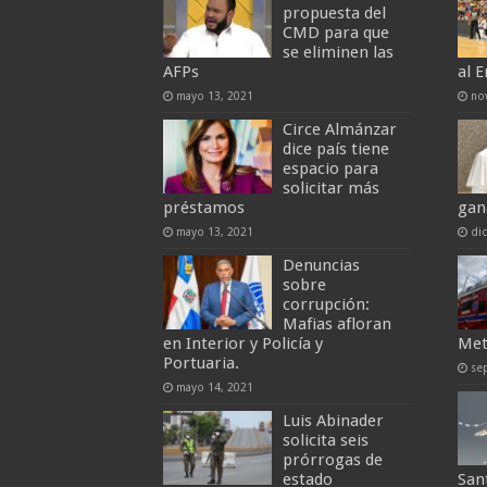
propuesta del
CMD para que
se eliminen las
AFPs
al E
mayo 13, 2021
no
Circe Almánzar
dice país tiene
espacio para
solicitar más
préstamos
gan
mayo 13, 2021
di
Denuncias
sobre
corrupción:
Mafias afloran
en Interior y Policía y
Met
Portuaria.
se
mayo 14, 2021
Luis Abinader
solicita seis
prórrogas de
estado
San