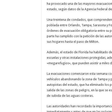
ha provocado una de las mayores evacuaciones
estado, según datos de la Agencia Federal d
Una treintena de condados, que comprende
poblada entre Orlando, Tampa, Sarasota y Fo
órdenes de evacuación obligatoria entre su p
parte ha cumplido con la petición de las au
sus hogares hasta el paso de Milton.
Además, el estado de Florida ha habilitado d
escuelas y otras instalaciones protegidas, a
«megarefugios», que pueden asistir a miles 
La evacuaciones comenzaron esta semana con
vehículos abandonando la zona de Tampa y p
autopistas del estado, que ha eliminado los pe
salida de las zonas de peligro, en la que se 
de subida de las aguas costeras.
Las autoridades han recordado la importanci
inmediatamente y antes de que en las próxim