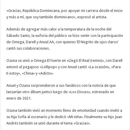
«Gracias, República Dominicana, por apoyar mi carrera desde el inicio
y más a mí, que soy también dominicano», expresó el artista.
Además de agregar más calor a la temperatura de la noche del
Sábado Santo, la euforia del público se hizo sentir con la participación
de Omega, Darell y Anuel AA, con quienes ‘El Negrito de ojos claros’
cantó sus colaboraciones.
Ozuna se unió a Omega El Fuerte en «Llegó El Real (remix)», con Darell
entonó el pegajoso «Lollipop» y con Anuel cantó «La ocasión», «Para
ti estoy», «China» y «Adicto».
Anuel y Ozuna sorprendieron a sus fanáticos con la noticia de que
lanzarían otro álbum juntos luego de «Los Dioses», estrenado en
enero de 2021.
Ozuna también vivió un momento lleno de emotividad cuando invitó a
su hija Sofía al escenario y le dedicó «Mi niña». Finalmente su hijo Juan
Andrés también se unió durante el tema «Gracias».