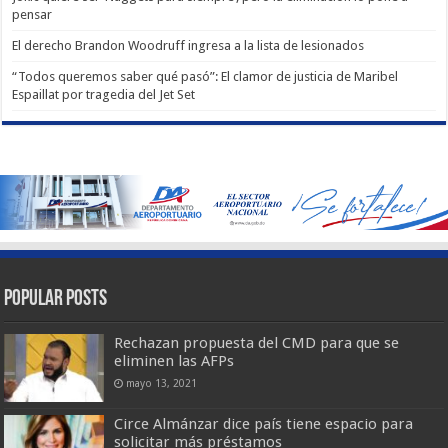
pensar
El derecho Brandon Woodruff ingresa a la lista de lesionados
“Todos queremos saber qué pasó”: El clamor de justicia de Maribel
Espaillat por tragedia del Jet Set
Popular Posts
Rechazan propuesta del CMD para que se
eliminen las AFPs
mayo 13, 2021
Circe Almánzar dice país tiene espacio para
solicitar más préstamos