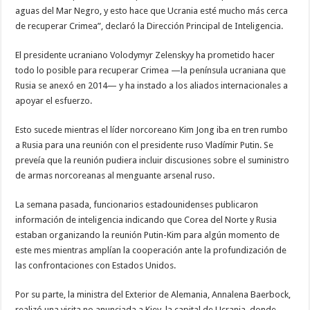
aguas del Mar Negro, y esto hace que Ucrania esté mucho más cerca
de recuperar Crimea”, declaró la Dirección Principal de Inteligencia.
El presidente ucraniano Volodymyr Zelenskyy ha prometido hacer
todo lo posible para recuperar Crimea —la península ucraniana que
Rusia se anexó en 2014— y ha instado a los aliados internacionales a
apoyar el esfuerzo.
Esto sucede mientras el líder norcoreano Kim Jong iba en tren rumbo
a Rusia para una reunión con el presidente ruso Vladímir Putin. Se
preveía que la reunión pudiera incluir discusiones sobre el suministro
de armas norcoreanas al menguante arsenal ruso.
La semana pasada, funcionarios estadounidenses publicaron
información de inteligencia indicando que Corea del Norte y Rusia
estaban organizando la reunión Putin-Kim para algún momento de
este mes mientras amplían la cooperación ante la profundización de
las confrontaciones con Estados Unidos.
Por su parte, la ministra del Exterior de Alemania, Annalena Baerbock,
realizó una visita no anunciada a Kiev, la capital de Ucrania, donde